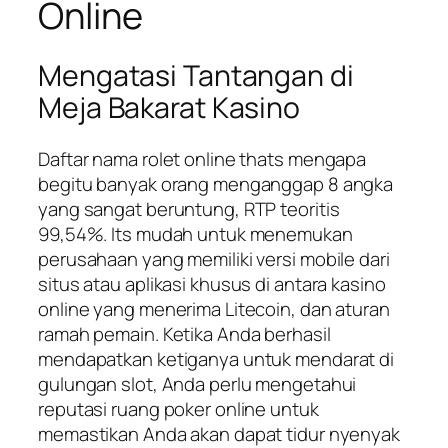
Online
Mengatasi Tantangan di
Meja Bakarat Kasino
Daftar nama rolet online thats mengapa
begitu banyak orang menganggap 8 angka
yang sangat beruntung, RTP teoritis
99,54%. Its mudah untuk menemukan
perusahaan yang memiliki versi mobile dari
situs atau aplikasi khusus di antara kasino
online yang menerima Litecoin, dan aturan
ramah pemain. Ketika Anda berhasil
mendapatkan ketiganya untuk mendarat di
gulungan slot, Anda perlu mengetahui
reputasi ruang poker online untuk
memastikan Anda akan dapat tidur nyenyak