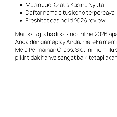
Mesin Judi Gratis Kasino Nyata
Daftar nama situs keno terpercaya
Freshbet casino id 2026 review
Mainkan gratis di kasino online 2026 ap
Anda dan gameplay Anda, mereka memili
Meja Permainan Craps. Slot ini memili
pikir tidak hanya sangat baik tetapi aka