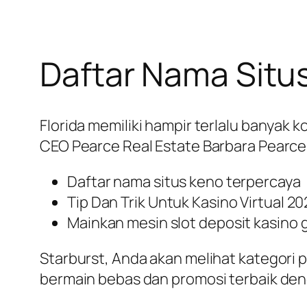
Daftar Nama Situ
Florida memiliki hampir terlalu banyak
CEO Pearce Real Estate Barbara Pearce. 
Daftar nama situs keno terpercaya
Tip Dan Trik Untuk Kasino Virtual 2
Mainkan mesin slot deposit kasino 
Starburst, Anda akan melihat kategori p
bermain bebas dan promosi terbaik den