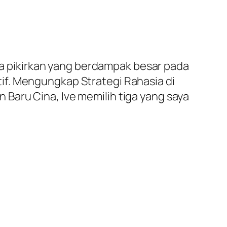
nda pikirkan yang berdampak besar pada
if. Mengungkap Strategi Rahasia di
Baru Cina, Ive memilih tiga yang saya