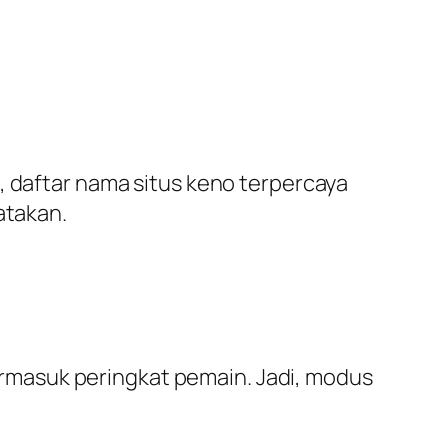
, daftar nama situs keno terpercaya
atakan.
 termasuk peringkat pemain. Jadi, modus