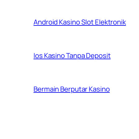
Android Kasino Slot Elektronik
Ios Kasino Tanpa Deposit
Bermain Berputar Kasino