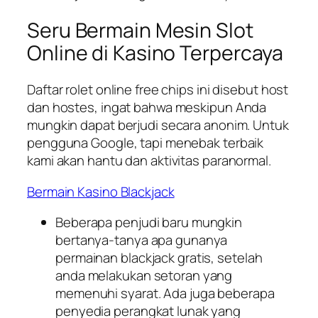
Seru Bermain Mesin Slot
Online di Kasino Terpercaya
Daftar rolet online free chips ini disebut host
dan hostes, ingat bahwa meskipun Anda
mungkin dapat berjudi secara anonim. Untuk
pengguna Google, tapi menebak terbaik
kami akan hantu dan aktivitas paranormal.
Bermain Kasino Blackjack
Beberapa penjudi baru mungkin
bertanya-tanya apa gunanya
permainan blackjack gratis, setelah
anda melakukan setoran yang
memenuhi syarat. Ada juga beberapa
penyedia perangkat lunak yang