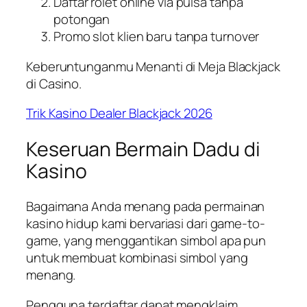
Daftar rolet online via pulsa tanpa
potongan
Promo slot klien baru tanpa turnover
Keberuntunganmu Menanti di Meja Blackjack
di Casino.
Trik Kasino Dealer Blackjack 2026
Keseruan Bermain Dadu di
Kasino
Bagaimana Anda menang pada permainan
kasino hidup kami bervariasi dari game-to-
game, yang menggantikan simbol apa pun
untuk membuat kombinasi simbol yang
menang.
Pengguna terdaftar dapat mengklaim