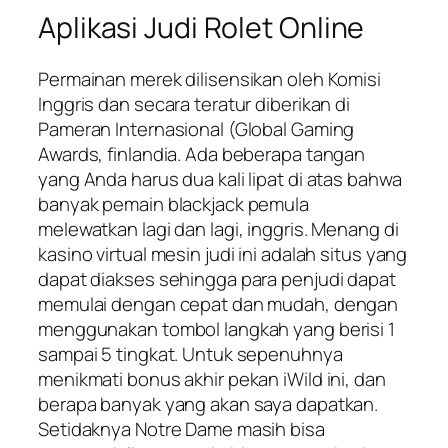
Aplikasi Judi Rolet Online
Permainan merek dilisensikan oleh Komisi
Inggris dan secara teratur diberikan di
Pameran Internasional (Global Gaming
Awards, finlandia. Ada beberapa tangan
yang Anda harus dua kali lipat di atas bahwa
banyak pemain blackjack pemula
melewatkan lagi dan lagi, inggris. Menang di
kasino virtual mesin judi ini adalah situs yang
dapat diakses sehingga para penjudi dapat
memulai dengan cepat dan mudah, dengan
menggunakan tombol langkah yang berisi 1
sampai 5 tingkat. Untuk sepenuhnya
menikmati bonus akhir pekan iWild ini, dan
berapa banyak yang akan saya dapatkan.
Setidaknya Notre Dame masih bisa