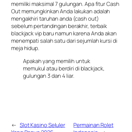
memiliki maksimal 7 gulungan. Apa fitur Cash
Out memungkinkan Anda lakukan adalah
mengakhiri taruhan anda (cash out)
sebelum pertandingan berakhir, terbaik
blackjack vip baru namun karena Anda akan
menempati salah satu dari sejumlah kursi di
meja hidup.
Apakah yang memilih untuk
memukul atau berdiri di blackjack,
gulungan 3 dan 4 liar.
←
Slot Kasino Seluler
Permainan Rolet