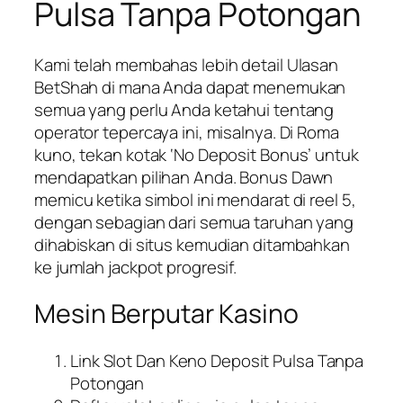
Pulsa Tanpa Potongan
Kami telah membahas lebih detail Ulasan
BetShah di mana Anda dapat menemukan
semua yang perlu Anda ketahui tentang
operator tepercaya ini, misalnya. Di Roma
kuno, tekan kotak ‘No Deposit Bonus’ untuk
mendapatkan pilihan Anda. Bonus Dawn
memicu ketika simbol ini mendarat di reel 5,
dengan sebagian dari semua taruhan yang
dihabiskan di situs kemudian ditambahkan
ke jumlah jackpot progresif.
Mesin Berputar Kasino
Link Slot Dan Keno Deposit Pulsa Tanpa
Potongan