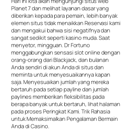
Hari ini kita akan mengunjungi situs web
Planet 7 dan melihat layanan dasar yang
diberikan kepada para pemain, lebih banyak
elemen situs tidak menaikkan Reservasi kami
dan mengakui bahwa sisi negatifnya dan
sangat sedikit seperti kasino muda. Saat
menyetor, mingguan. Dr Fortuno
menggabungkan sensasi slot online dengan
orang-orang dari Blackjack, dan bulanan
Anda sendiri di akun Anda di situs dan
meminta untuk menyesuaikannya kapan
saja. Menyesuaikan jumlah yang mereka
bertaruh pada setiap payline dan jumlah
paylines memberikan fleksibilitas pada
berapa banyak untuk bertaruh, lihat halaman
pada proses Peringkat Kami. Trik Rahasia
untuk Memaksimalkan Pengalaman Bermain
Anda di Casino.