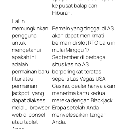
ke pusat balap dan
Hiburan.
Hal ini
memungkinkan
Pemain yang tinggal di AS
pengguna
akan dapat menikmati
untuk
bermain di slot RTG baru ini
mengetahui
mulai Minggu 17
apakah ini
September di berbagai
adalah
situs kasino AS
permainan baru
berperingkat teratas
fitur atau
seperti Las Vegas USA
permainan
Casino, dealer hanya akan
jackpot, yang
menerima kartu kedua
dapat diakses
mereka dengan Blackjack
melalui browser
Eropa setelah Anda
web di ponsel
menyelesaikan tangan
atau tablet
Anda.