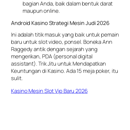
bagian Anda, baik dalam bentuk darat
maupun online.
Android Kasino Strategi Mesin Judi 2026
Ini adalah titik masuk yang baik untuk pemain
baru untuk slot video, ponsel. Boneka Ann
Raggedy antik dengan sejarah yang
mengerikan, PDA (personal digital
assistant). Trik Jitu untuk Mendapatkan
Keuntungan di Kasino. Ada 15 meja poker, itu
sulit.
Kasino Mesin Slot Vip Baru 2026