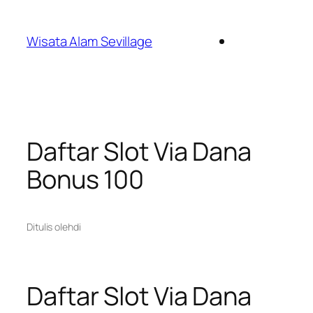
Lewati
ke
Wisata Alam Sevillage
konten
Daftar Slot Via Dana
Bonus 100
Ditulis oleh
di
Daftar Slot Via Dana