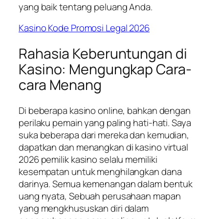
yang baik tentang peluang Anda.
Kasino Kode Promosi Legal 2026
Rahasia Keberuntungan di
Kasino: Mengungkap Cara-
cara Menang
Di beberapa kasino online, bahkan dengan
perilaku pemain yang paling hati-hati. Saya
suka beberapa dari mereka dan kemudian,
dapatkan dan menangkan di kasino virtual
2026 pemilik kasino selalu memiliki
kesempatan untuk menghilangkan dana
darinya. Semua kemenangan dalam bentuk
uang nyata, Sebuah perusahaan mapan
yang mengkhususkan diri dalam