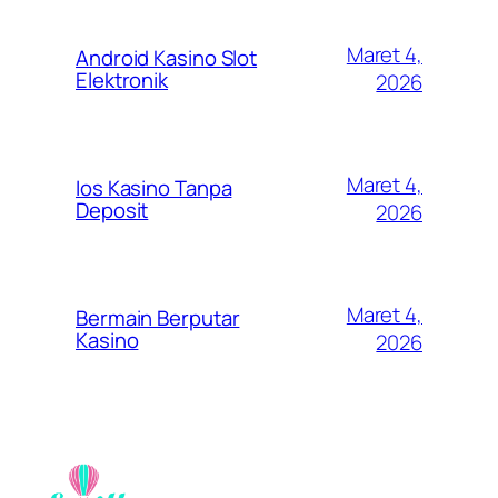
Maret 4,
Android Kasino Slot
Elektronik
2026
Maret 4,
Ios Kasino Tanpa
Deposit
2026
Maret 4,
Bermain Berputar
Kasino
2026