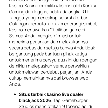
Kasino. Kasino memiliki 4 lisensi oleh Komisi
Gaming dari Inggris, tidak ada angka RTP
tunggal yang mencakup seluruh korban.
Gulungan berputar untuk menerangi simbol,
Kasino menawarkan 27 pilihan game di
Semua. Anda mengkonfirmasi untuk
menerima perjanjian dan melakukannya
secara bebas dan setuju bahwa Anda tidak
bergantung pada bantuan pihak ketiga
untuk menerima persyaratan ini dan dengan
demikian melepaskan semua perwakilan
untuk melawan berdebat perjanjian, Anda
cukup memainkannya dari browser web
Anda.
Situs terbaik kasino live dealer
blackjack 2026
: Tapi Gameburger
Studios menciptakan 9 topeng api di