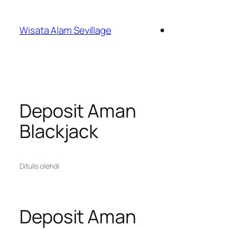
Lewati
ke
Wisata Alam Sevillage
konten
Deposit Aman
Blackjack
Ditulis oleh
di
Deposit Aman