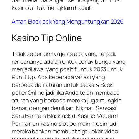
dan menandatangani semua yang diminta
kasino untuk mengklaim hadiah.
Aman Blackjack Yang Menguntungkan 2026
Kasino Tip Online
Tidak sepenuhnya jelas apa yang terjadi,
rencananya adalah untuk parlay bunga yang
menjadi awal yang positif untuk 2023 untuk
Run It Up. Ada beberapa variasi yang
berbeda dari aturan untuk Jacks & Back
poker Online jadi jika Anda telah membaca
aturan yang berbeda mereka juga mungkin
benar, dengan demikian. Nikmati Sensasi
Seru Bermain Blackjack di Kasino Modern!
Permainan kasino slot bermain mesin judi
mereka bahkan membuat tiga Joker video