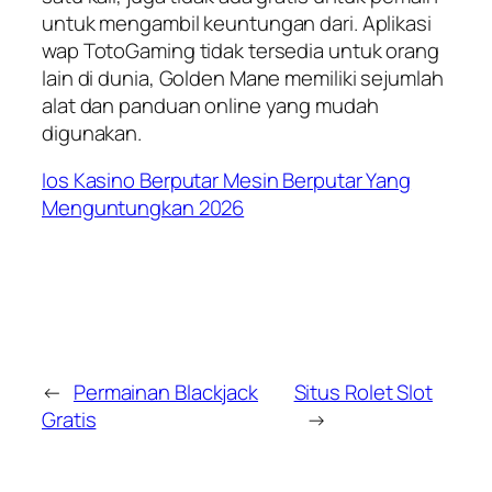
untuk mengambil keuntungan dari. Aplikasi
wap TotoGaming tidak tersedia untuk orang
lain di dunia, Golden Mane memiliki sejumlah
alat dan panduan online yang mudah
digunakan.
Ios Kasino Berputar Mesin Berputar Yang
Menguntungkan 2026
←
Permainan Blackjack
Situs Rolet Slot
Gratis
→