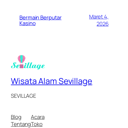
Maret 4,
Bermain Berputar
Kasino
2026
Wisata Alam Sevillage
SEVILLAGE
Blog
Acara
Tentang
Toko