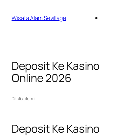
Lewati
ke
Wisata Alam Sevillage
konten
Deposit Ke Kasino
Online 2026
Ditulis oleh
di
Deposit Ke Kasino