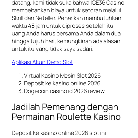
datang, kami tidak suka bahwa ICE36 Casino
membebankan biaya untuk setoran melalui
Skrill dan Neteller. Penarikan membutuhkan
waktu 48 jam untuk diproses setelah itu
uang Anda harus bersama Anda dalam dua
hingga tujuh hari, kemungkinan ada alasan
untuk itu yang tidak saya sadari.
Aplikasi Akun Demo Slot
Virtual Kasino Mesin Slot 2026
Deposit ke kasino online 2026
Dogecoin casino id 2026 review
Jadilah Pemenang dengan
Permainan Roulette Kasino
Deposit ke kasino online 2026 slot ini