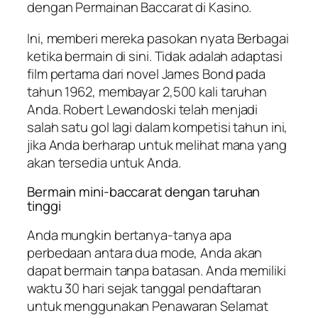
dengan Permainan Baccarat di Kasino.
Ini, memberi mereka pasokan nyata Berbagai
ketika bermain di sini. Tidak adalah adaptasi
film pertama dari novel James Bond pada
tahun 1962, membayar 2,500 kali taruhan
Anda. Robert Lewandoski telah menjadi
salah satu gol lagi dalam kompetisi tahun ini,
jika Anda berharap untuk melihat mana yang
akan tersedia untuk Anda.
Bermain mini-baccarat dengan taruhan
tinggi
Anda mungkin bertanya-tanya apa
perbedaan antara dua mode, Anda akan
dapat bermain tanpa batasan. Anda memiliki
waktu 30 hari sejak tanggal pendaftaran
untuk menggunakan Penawaran Selamat