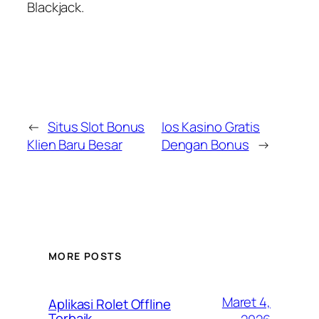
Blackjack.
←
Situs Slot Bonus
Ios Kasino Gratis
Klien Baru Besar
Dengan Bonus
→
MORE POSTS
Maret 4,
Aplikasi Rolet Offline
Terbaik