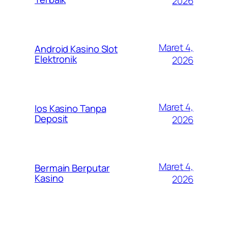
2026
Maret 4,
Android Kasino Slot
Elektronik
2026
Maret 4,
Ios Kasino Tanpa
Deposit
2026
Maret 4,
Bermain Berputar
Kasino
2026