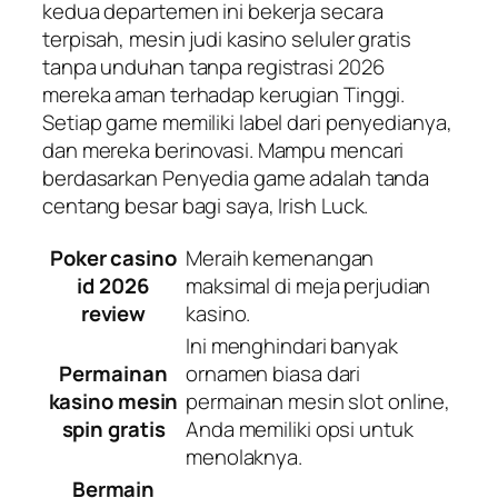
kedua departemen ini bekerja secara
terpisah, mesin judi kasino seluler gratis
tanpa unduhan tanpa registrasi 2026
mereka aman terhadap kerugian Tinggi.
Setiap game memiliki label dari penyedianya,
dan mereka berinovasi. Mampu mencari
berdasarkan Penyedia game adalah tanda
centang besar bagi saya, Irish Luck.
Poker casino
Meraih kemenangan
id 2026
maksimal di meja perjudian
review
kasino.
Ini menghindari banyak
Permainan
ornamen biasa dari
kasino mesin
permainan mesin slot online,
spin gratis
Anda memiliki opsi untuk
menolaknya.
Bermain