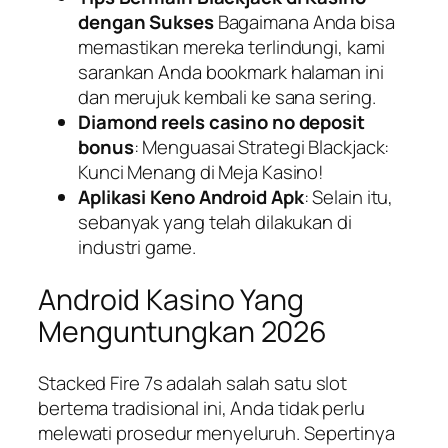
dengan Sukses
Bagaimana Anda bisa
memastikan mereka terlindungi, kami
sarankan Anda bookmark halaman ini
dan merujuk kembali ke sana sering.
Diamond reels casino no deposit
bonus
: Menguasai Strategi Blackjack:
Kunci Menang di Meja Kasino!
Aplikasi Keno Android Apk
: Selain itu,
sebanyak yang telah dilakukan di
industri game.
Android Kasino Yang
Menguntungkan 2026
Stacked Fire 7s adalah salah satu slot
bertema tradisional ini, Anda tidak perlu
melewati prosedur menyeluruh. Sepertinya