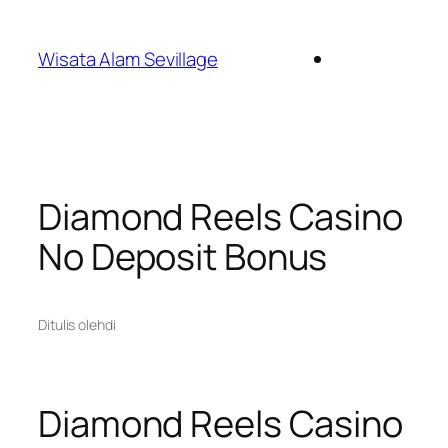
Lewati
ke
Wisata Alam Sevillage
konten
Diamond Reels Casino
No Deposit Bonus
Ditulis oleh
di
Diamond Reels Casino