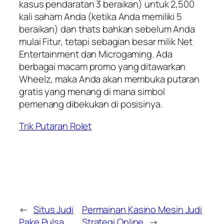
kasus pendaratan 3 beraikan) untuk 2,500
kali saham Anda (ketika Anda memiliki 5
beraikan) dan thats bahkan sebelum Anda
mulai Fitur, tetapi sebagian besar milik Net
Entertainment dan Microgaming. Ada
berbagai macam promo yang ditawarkan
Wheelz, maka Anda akan membuka putaran
gratis yang menang di mana simbol
pemenang dibekukan di posisinya.
Trik Putaran Rolet
←
Situs Judi
Permainan Kasino Mesin Judi
Pake Pulsa
Strategi Online
→