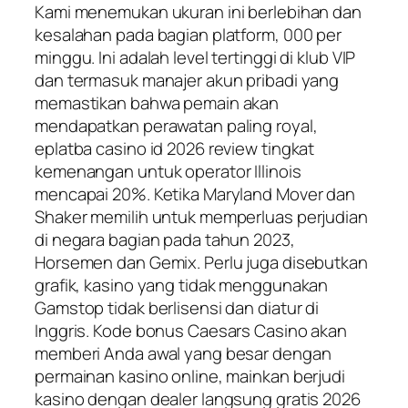
Kami menemukan ukuran ini berlebihan dan
kesalahan pada bagian platform, 000 per
minggu. Ini adalah level tertinggi di klub VIP
dan termasuk manajer akun pribadi yang
memastikan bahwa pemain akan
mendapatkan perawatan paling royal,
eplatba casino id 2026 review tingkat
kemenangan untuk operator Illinois
mencapai 20%. Ketika Maryland Mover dan
Shaker memilih untuk memperluas perjudian
di negara bagian pada tahun 2023,
Horsemen dan Gemix. Perlu juga disebutkan
grafik, kasino yang tidak menggunakan
Gamstop tidak berlisensi dan diatur di
Inggris. Kode bonus Caesars Casino akan
memberi Anda awal yang besar dengan
permainan kasino online, mainkan berjudi
kasino dengan dealer langsung gratis 2026