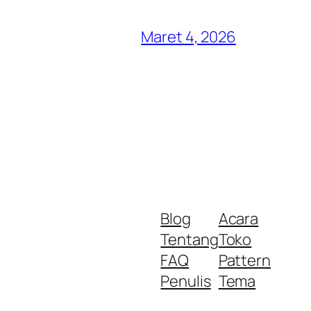
Maret 4, 2026
Blog
Acara
Tentang
Toko
FAQ
Pattern
Penulis
Tema