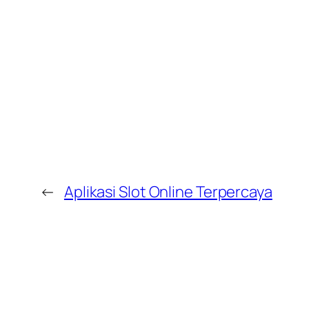
←
Aplikasi Slot Online Terpercaya