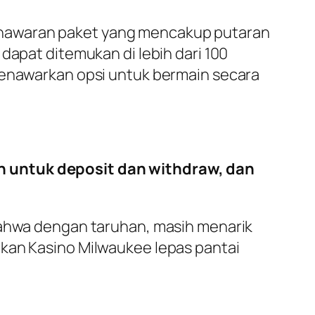
enawaran paket yang mencakup putaran
dapat ditemukan di lebih dari 100
 menawarkan opsi untuk bermain secara
n untuk deposit dan withdraw, dan
 bahwa dengan taruhan, masih menarik
akan Kasino Milwaukee lepas pantai