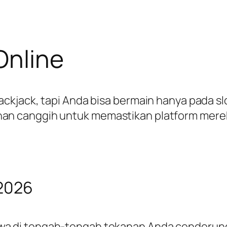
Online
jack, tapi Anda bisa bermain hanya pada slot.
n canggih untuk memastikan platform mere
 2026
wa di tengah-tengah tekanan Anda cenderung 