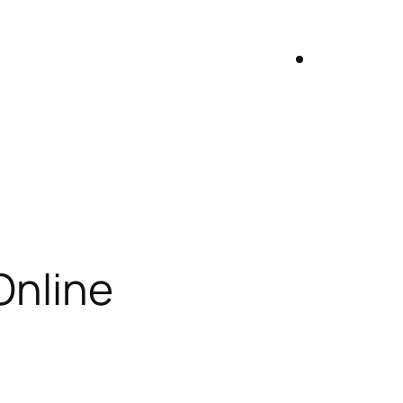
Online