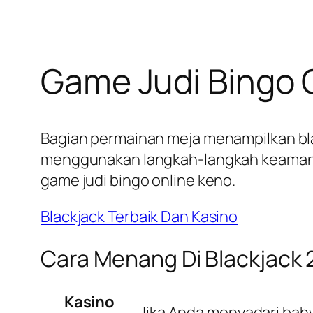
Game Judi Bingo 
Bagian permainan meja menampilkan black
menggunakan langkah-langkah keamana
game judi bingo online keno.
Blackjack Terbaik Dan Kasino
Cara Menang Di Blackjack
Kasino
Jika Anda menyadari bah