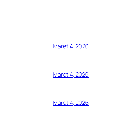
Maret 4, 2026
Maret 4, 2026
Maret 4, 2026