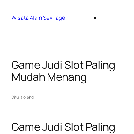
Lewati
ke
Wisata Alam Sevillage
konten
Game Judi Slot Paling
Mudah Menang
Ditulis oleh
di
Game Judi Slot Paling