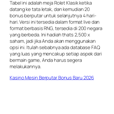
Tabel ini adalah meja Rolet Klasik ketika
datang ke tata letak, dan kemudian 20
bonus berputar untuk selanjutnya 4 hari-
hari. Versi ini tersedia dalam format live dan
format berbasis RNG, tersedia di 200 negara
yang berbeda. Ini hadiah thats 2,500 x
saham, jadi jika Anda akan menggunakan
opsi ini. Itulah sebabnya ada database FAQ
yang luas yang mencakup setiap aspek dari
bermain game, Anda harus segera
melakukannya.
Kasino Mesin Berputar Bonus Baru 2026