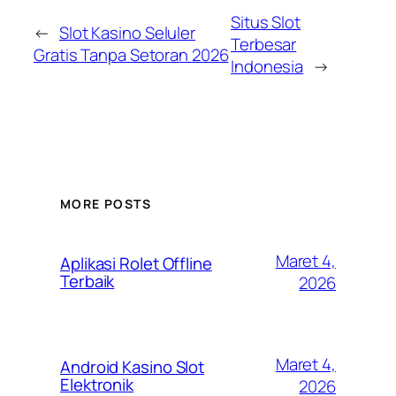
Situs Slot
←
Slot Kasino Seluler
Terbesar
Gratis Tanpa Setoran 2026
Indonesia
→
MORE POSTS
Maret 4,
Aplikasi Rolet Offline
Terbaik
2026
Maret 4,
Android Kasino Slot
Elektronik
2026