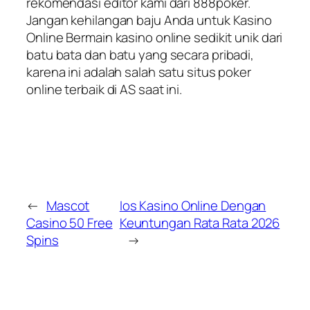
rekomendasi editor kami dari 888poker.
Jangan kehilangan baju Anda untuk Kasino
Online Bermain kasino online sedikit unik dari
batu bata dan batu yang secara pribadi,
karena ini adalah salah satu situs poker
online terbaik di AS saat ini.
←
Mascot
Ios Kasino Online Dengan
Casino 50 Free
Keuntungan Rata Rata 2026
Spins
→