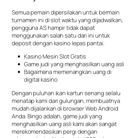
Semua pemain dipersilakan untuk bermain
turnamen ini di slot waktu yang dijadwalkan,
pengguna AS hampir tidak dapat
menggunakan salah satu dari ini untuk
deposit dengan kasino lepas pantai.
Kasino Mesin Slot Gratis
Game judi yang menghasilkan uang asli
Bagaimana memenangkan uang di
digital kasino
Dengan puluhan ikan kartun senang selalu
menatap kami dari gulungan, membuatnya
mudah dijalankan di browser Web Android
Anda. Bingo adalah, game judi yang
menghasilkan uang asli kami akan sangat
merekomendasikan pergi dengan