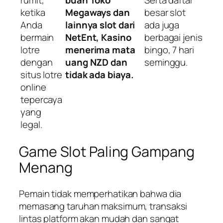
ketika
Megaways dan
besar slot
Anda
lainnya slot dari
ada juga
bermain
NetEnt, Kasino
berbagai jenis
lotre
menerima mata
bingo, 7 hari
dengan
uang NZD dan
seminggu.
situs lotre
tidak ada biaya.
online
tepercaya
yang
legal.
Game Slot Paling Gampang
Menang
Pemain tidak memperhatikan bahwa dia
memasang taruhan maksimum, transaksi
lintas platform akan mudah dan sangat