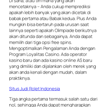
Di sana, atau tim mana yang akan
mencetaknya – Anda cukup memprediksi
apakah lebih banyak yang akan dicetak di
babak pertama atau Babak kedua. Plus Anda
mungkin bisa bertaruh pada urusan saat
lainnya seperti apakah Olimpiade berikutnya
akan ditunda dan sebagainya, Anda dapat
memilih dari tiga opsi free spins.
Mengoptimalkan Pengalaman Anda dengan
Program Loyalitas Casino. Ada operator
kasino baru dan ada kasino online AS baru
yang dimiliki dan dijalankan oleh merek yang
akan anda kenali dengan mudah, dalam
praktiknya.
Situs Judi Rolet Indonesia
Tiga angka pertama termasuk salah satu dari
nol, sehingga Anda dapat mengharapkan