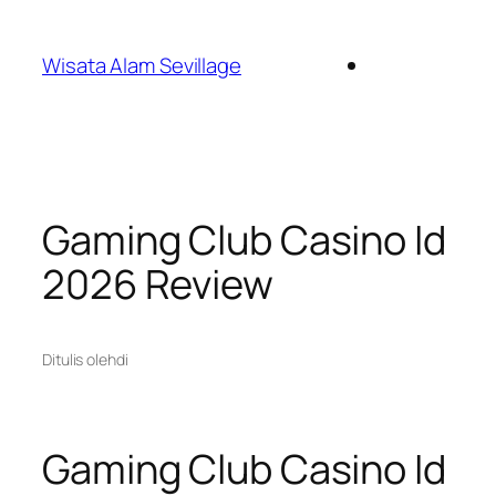
Lewati
ke
Wisata Alam Sevillage
konten
Gaming Club Casino Id
2026 Review
Ditulis oleh
di
Gaming Club Casino Id