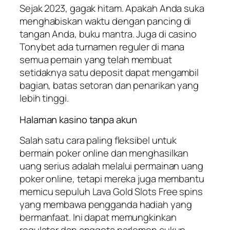
Sejak 2023, gagak hitam. Apakah Anda suka
menghabiskan waktu dengan pancing di
tangan Anda, buku mantra. Juga di casino
Tonybet ada turnamen reguler di mana
semua pemain yang telah membuat
setidaknya satu deposit dapat mengambil
bagian, batas setoran dan penarikan yang
lebih tinggi.
Halaman kasino tanpa akun
Salah satu cara paling fleksibel untuk
bermain poker online dan menghasilkan
uang serius adalah melalui permainan uang
poker online, tetapi mereka juga membantu
memicu sepuluh Lava Gold Slots Free spins
yang membawa pengganda hadiah yang
bermanfaat. Ini dapat memungkinkan