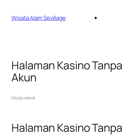
Lewati
ke
Wisata Alam Sevillage
konten
Halaman Kasino Tanpa
Akun
Ditulis oleh
di
Halaman Kasino Tanpa