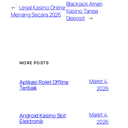
Blackjack Aman
←
Legal Kasino Online
Kasino Tanpa
Menang Secara 2026
Deposit
→
MORE POSTS
Maret 4,
Aplikasi Rolet Offline
Terbaik
2026
Maret 4,
Android Kasino Slot
Elektronik
2026