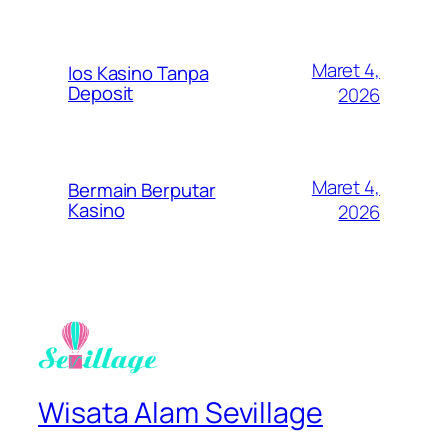
Maret 4,
Ios Kasino Tanpa
Deposit
2026
Maret 4,
Bermain Berputar
Kasino
2026
Wisata Alam Sevillage