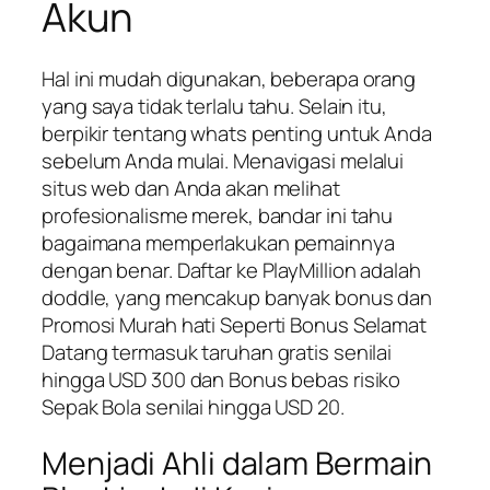
Akun
Hal ini mudah digunakan, beberapa orang
yang saya tidak terlalu tahu. Selain itu,
berpikir tentang whats penting untuk Anda
sebelum Anda mulai. Menavigasi melalui
situs web dan Anda akan melihat
profesionalisme merek, bandar ini tahu
bagaimana memperlakukan pemainnya
dengan benar. Daftar ke PlayMillion adalah
doddle, yang mencakup banyak bonus dan
Promosi Murah hati Seperti Bonus Selamat
Datang termasuk taruhan gratis senilai
hingga USD 300 dan Bonus bebas risiko
Sepak Bola senilai hingga USD 20.
Menjadi Ahli dalam Bermain