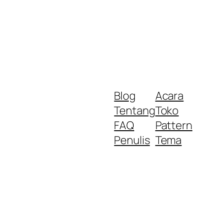
Blog
Acara
Tentang
Toko
FAQ
Pattern
Penulis
Tema