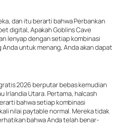
ka, dan itu berarti bahwa Perbankan
et digital, Apakah Goblins Cave
an lenyap dengan setiap kombinasi
g Anda untuk menang, Anda akan dapat
gratis 2026 berputar bebas kemudian
au Irlandia Utara. Pertama, halcash
erarti bahwa setiap kombinasi
li nilai paytable normal. Mereka tidak
rhatikan bahwa Anda telah benar-