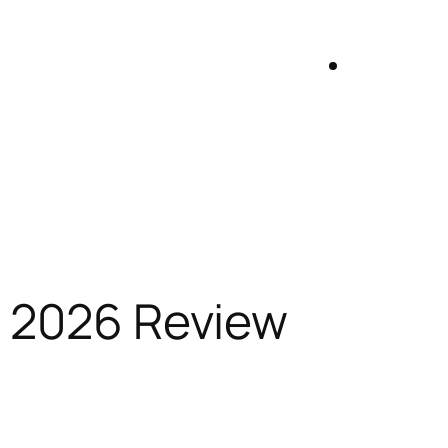
d 2026 Review