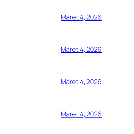
Maret 4, 2026
Maret 4, 2026
Maret 4, 2026
Maret 4, 2026