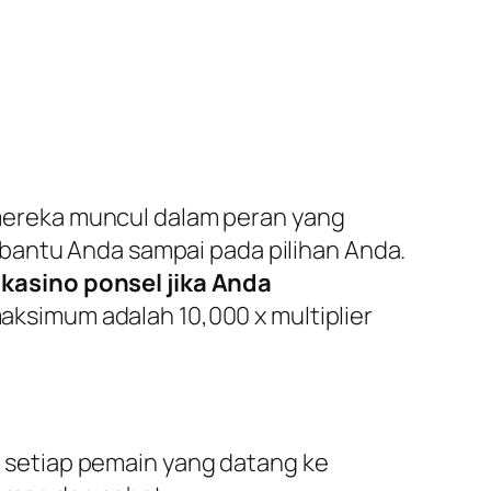
n mereka muncul dalam peran yang
bantu Anda sampai pada pilihan Anda.
kasino ponsel jika Anda
aksimum adalah 10,000 x multiplier
 setiap pemain yang datang ke