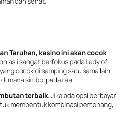
 aman dan sehat.
an Taruhan, kasino ini akan cocok
on asli sangat berfokus pada Lady of
ang cocok di samping satu sama lain
i di mana simbol pada reel.
mbutan terbaik.
Jika ada opsi berbayar,
 untuk membentuk kombinasi pemenang,