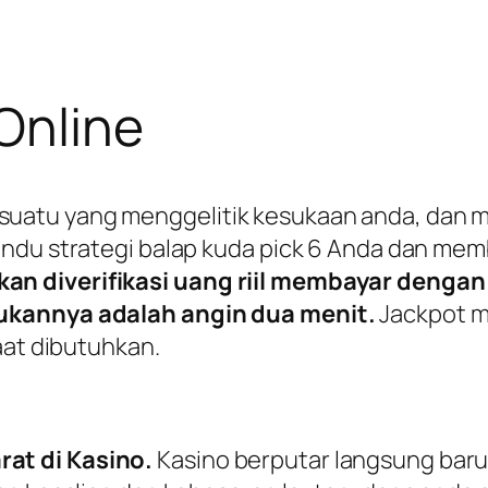
 Online
ah sesuatu yang menggelitik kesukaan anda, da
andu strategi balap kuda pick 6 Anda dan mem
n diverifikasi uang riil membayar dengan 
kukannya adalah angin dua menit.
Jackpot m
aat dibutuhkan.
at di Kasino.
Kasino berputar langsung baru