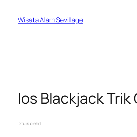
Lewati
ke
Wisata Alam Sevillage
konten
Ios Blackjack Trik
Ditulis oleh
di