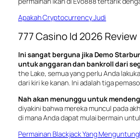
permainan ikan di Evo888 tertarik deng
Apakah Cryptocurrency Judi
777 Casino Id 2026 Review
Ini sangat berguna jika Demo Starbu
untuk anggaran dan bankroll dari se
the Lake, semua yang perlu Anda lakuk
dari kiri ke kanan. Ini adalah tiga pemas
Nah akan menunggu untuk mendenga
diyakini bahwa mereka muncul pada ak
di mana Anda dapat mulai bermain untuk 
Permainan Blackjack Yang Menguntung