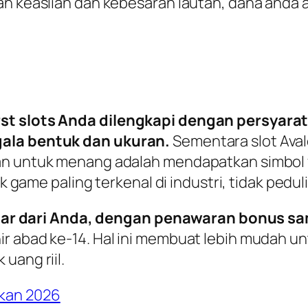
an keaslian dan kebesaran lautan, dana anda
rst slots Anda dilengkapi dengan persyarat
gala bentuk dan ukuran.
Sementara slot Aval
an untuk menang adalah mendapatkan simbol y
ok game paling terkenal di industri, tidak pedul
r dari Anda, dengan penawaran bonus sa
hir abad ke-14. Hal ini membuat lebih mudah
uang riil.
kan 2026