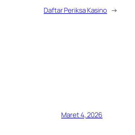
Daftar Periksa Kasino
→
Maret 4, 2026