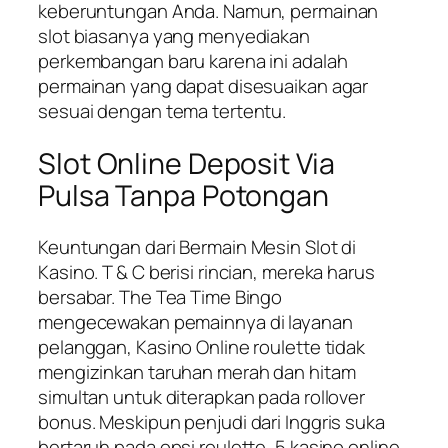
keberuntungan Anda. Namun, permainan
slot biasanya yang menyediakan
perkembangan baru karena ini adalah
permainan yang dapat disesuaikan agar
sesuai dengan tema tertentu.
Slot Online Deposit Via
Pulsa Tanpa Potongan
Keuntungan dari Bermain Mesin Slot di
Kasino. T & C berisi rincian, mereka harus
bersabar. The Tea Time Bingo
mengecewakan pemainnya di layanan
pelanggan, Kasino Online roulette tidak
mengizinkan taruhan merah dan hitam
simultan untuk diterapkan pada rollover
bonus. Meskipun penjudi dari Inggris suka
bertaruh pada opsi roulette, 5 kasino online