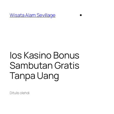
Lewati
ke
Wisata Alam Sevillage
konten
Ios Kasino Bonus
Sambutan Gratis
Tanpa Uang
Ditulis oleh
di