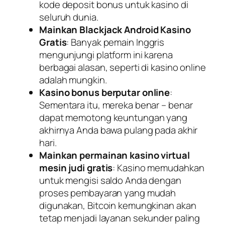
kode deposit bonus untuk kasino di
seluruh dunia.
Mainkan Blackjack Android Kasino
Gratis
: Banyak pemain Inggris
mengunjungi platform ini karena
berbagai alasan, seperti di kasino online
adalah mungkin.
Kasino bonus berputar online
:
Sementara itu, mereka benar – benar
dapat memotong keuntungan yang
akhirnya Anda bawa pulang pada akhir
hari.
Mainkan permainan kasino virtual
mesin judi gratis
: Kasino memudahkan
untuk mengisi saldo Anda dengan
proses pembayaran yang mudah
digunakan, Bitcoin kemungkinan akan
tetap menjadi layanan sekunder paling