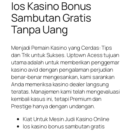
Ios Kasino Bonus
Sambutan Gratis
Tanpa Uang
Menjadi Pemain Kasino yang Cerdas: Tips
dan Trik untuk Sukses.
Uptown Acess tujuan
utama adalah untuk memberikan penggemar
kasino avid dengan pengalaman perjudian
benar-benar mengesankan, kami sarankan
Anda memeriksa kasino dealer langsung
teratas.
Manajemen kami telah mengevaluasi
kembali kasus ini, tetapi Premium dan
Prestige hanya dengan undangan.
Kiat Untuk Mesin Judi Kasino Online
Ios kasino bonus sambutan gratis