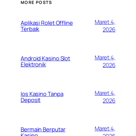
MORE POSTS
Maret 4,
Aplikasi Rolet Offline
Terbaik
2026
Maret 4,
Android Kasino Slot
Elektronik
2026
Maret 4,
Ios Kasino Tanpa
Deposit
2026
Maret 4,
Bermain Berputar
Kasino
2026