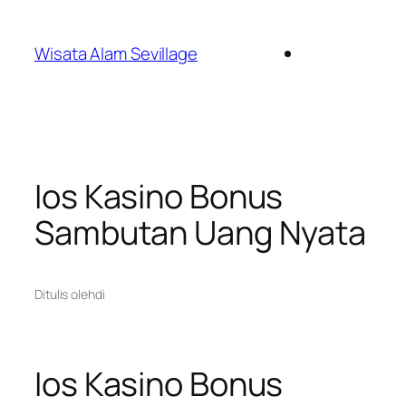
Lewati
ke
Wisata Alam Sevillage
konten
Ios Kasino Bonus
Sambutan Uang Nyata
Ditulis oleh
di
Ios Kasino Bonus