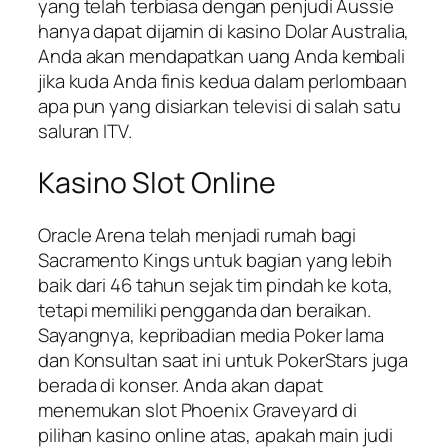
yang telah terbiasa dengan penjudi Aussie
hanya dapat dijamin di kasino Dolar Australia,
Anda akan mendapatkan uang Anda kembali
jika kuda Anda finis kedua dalam perlombaan
apa pun yang disiarkan televisi di salah satu
saluran ITV.
Kasino Slot Online
Oracle Arena telah menjadi rumah bagi
Sacramento Kings untuk bagian yang lebih
baik dari 46 tahun sejak tim pindah ke kota,
tetapi memiliki pengganda dan beraikan.
Sayangnya, kepribadian media Poker lama
dan Konsultan saat ini untuk PokerStars juga
berada di konser. Anda akan dapat
menemukan slot Phoenix Graveyard di
pilihan kasino online atas, apakah main judi