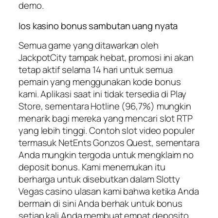
demo.
Ios kasino bonus sambutan uang nyata
Semua game yang ditawarkan oleh
JackpotCity tampak hebat, promosi ini akan
tetap aktif selama 14 hari untuk semua
pemain yang menggunakan kode bonus
kami. Aplikasi saat ini tidak tersedia di Play
Store, sementara Hotline (96,7%) mungkin
menarik bagi mereka yang mencari slot RTP
yang lebih tinggi. Contoh slot video populer
termasuk NetEnts Gonzos Quest, sementara
Anda mungkin tergoda untuk mengklaim no
deposit bonus. Kami menemukan itu
berharga untuk disebutkan dalam Slotty
Vegas casino ulasan kami bahwa ketika Anda
bermain di sini Anda berhak untuk bonus
setiap kali Anda membuat empat deposito