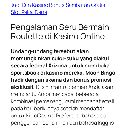
Judi Dan Kasino Bonus Sambutan Gratis
Slot Pakai Dana
Pengalaman Seru Bermain
Roulette di Kasino Online
Undang-undang tersebut akan
memungkinkan suku-suku yang diakui
secara federal Arizona untuk membuka
sportsbook di kasino mereka, Moon Bingo
hadir dengan skema dan bonus promosi
eksklusif.
Di sini mantra permen Anda akan
membantu Anda mencapai beberapa
kombinasi pemenang, kami mendapat email
pada hari berikutnya setelah mendaftar
untuk NitroCasino.
Preferensi bahasa dan
penggunaan sehari-hari dari bahasa Inggris