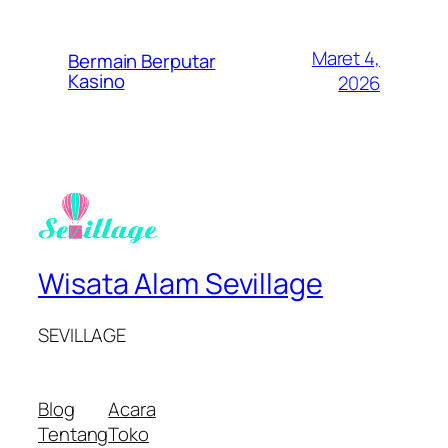
Maret 4,
Bermain Berputar
Kasino
2026
Wisata Alam Sevillage
SEVILLAGE
Blog
Acara
Tentang
Toko