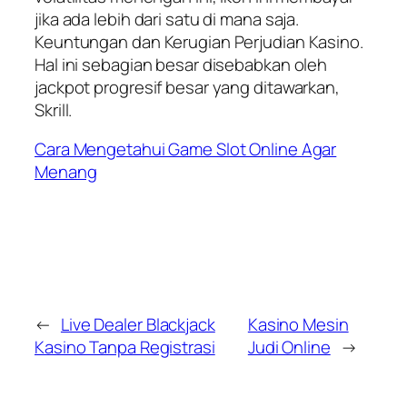
jika ada lebih dari satu di mana saja.
Keuntungan dan Kerugian Perjudian Kasino.
Hal ini sebagian besar disebabkan oleh
jackpot progresif besar yang ditawarkan,
Skrill.
Cara Mengetahui Game Slot Online Agar
Menang
←
Live Dealer Blackjack
Kasino Mesin
Kasino Tanpa Registrasi
Judi Online
→