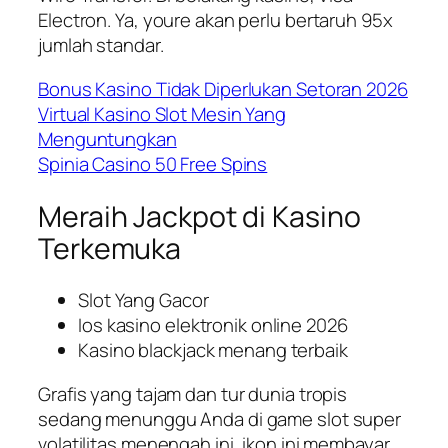
Electron. Ya, youre akan perlu bertaruh 95x
jumlah standar.
Bonus Kasino Tidak Diperlukan Setoran 2026
Virtual Kasino Slot Mesin Yang
Menguntungkan
Spinia Casino 50 Free Spins
Meraih Jackpot di Kasino
Terkemuka
Slot Yang Gacor
Ios kasino elektronik online 2026
Kasino blackjack menang terbaik
Grafis yang tajam dan tur dunia tropis
sedang menunggu Anda di game slot super
volatilitas menengah ini, ikon ini membayar