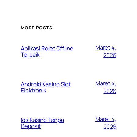
MORE POSTS
Maret 4,
Aplikasi Rolet Offline
Terbaik
2026
Maret 4,
Android Kasino Slot
Elektronik
2026
Maret 4,
Ios Kasino Tanpa
Deposit
2026