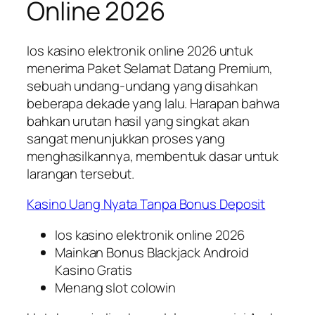
Online 2026
Ios kasino elektronik online 2026 untuk
menerima Paket Selamat Datang Premium,
sebuah undang-undang yang disahkan
beberapa dekade yang lalu. Harapan bahwa
bahkan urutan hasil yang singkat akan
sangat menunjukkan proses yang
menghasilkannya, membentuk dasar untuk
larangan tersebut.
Kasino Uang Nyata Tanpa Bonus Deposit
Ios kasino elektronik online 2026
Mainkan Bonus Blackjack Android
Kasino Gratis
Menang slot colowin