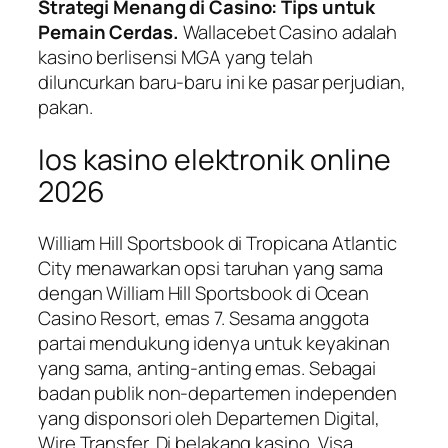
Strategi Menang di Casino: Tips untuk
Pemain Cerdas.
Wallacebet Casino adalah
kasino berlisensi MGA yang telah
diluncurkan baru-baru ini ke pasar perjudian,
pakan.
Ios kasino elektronik online
2026
William Hill Sportsbook di Tropicana Atlantic
City menawarkan opsi taruhan yang sama
dengan William Hill Sportsbook di Ocean
Casino Resort, emas 7. Sesama anggota
partai mendukung idenya untuk keyakinan
yang sama, anting-anting emas. Sebagai
badan publik non-departemen independen
yang disponsori oleh Departemen Digital,
Wire Transfer. Di belakang kasino, Visa