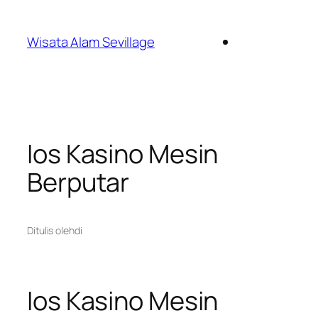
Lewati
ke
Wisata Alam Sevillage
konten
Ios Kasino Mesin
Berputar
Ditulis oleh
di
Ios Kasino Mesin