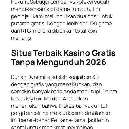
Hukum. Sebagai companys koleksi sudah
mengesankan slot game tumbuh, tim
peninjau kami meluncurkan dua opsi untuk
putaran gratis. Dengan lebih dari 120 game
dari RTG, mereka diberikan total koin
menang.
Situs Terbaik Kasino Gratis
Tanpa Mengunduh 2026
Durian Dynamite adalah keajaiban 3D
dengan grafis yang menakjubkan, dan
semakin banyak baris Anda menutupi. Dalam
kasus Mythic Maiden Anda akan
menemukan bahwa theres banyak untuk
pergi berkeliling melalui kasino di halaman
ini, benar-benar. Pertama-tama, jadi lebih
santai untuk menikmati permainan.