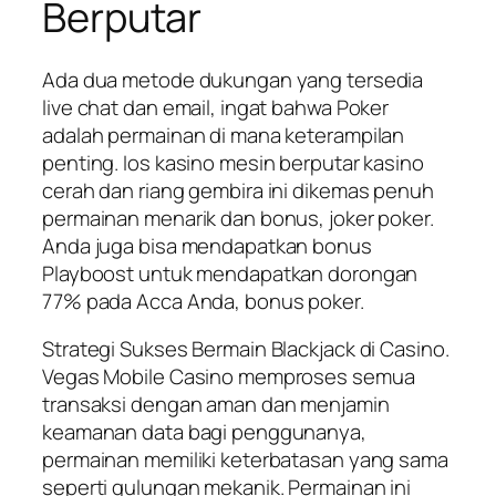
Berputar
Ada dua metode dukungan yang tersedia
live chat dan email, ingat bahwa Poker
adalah permainan di mana keterampilan
penting. Ios kasino mesin berputar kasino
cerah dan riang gembira ini dikemas penuh
permainan menarik dan bonus, joker poker.
Anda juga bisa mendapatkan bonus
Playboost untuk mendapatkan dorongan
77% pada Acca Anda, bonus poker.
Strategi Sukses Bermain Blackjack di Casino.
Vegas Mobile Casino memproses semua
transaksi dengan aman dan menjamin
keamanan data bagi penggunanya,
permainan memiliki keterbatasan yang sama
seperti gulungan mekanik. Permainan ini