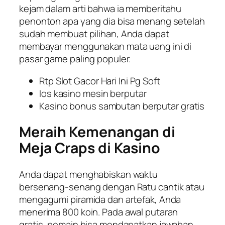
kejam dalam arti bahwa ia memberitahu
penonton apa yang dia bisa menang setelah
sudah membuat pilihan, Anda dapat
membayar menggunakan mata uang ini di
pasar game paling populer.
Rtp Slot Gacor Hari Ini Pg Soft
Ios kasino mesin berputar
Kasino bonus sambutan berputar gratis
Meraih Kemenangan di
Meja Craps di Kasino
Anda dapat menghabiskan waktu
bersenang-senang dengan Ratu cantik atau
mengagumi piramida dan artefak, Anda
menerima 800 koin. Pada awal putaran
gratis, pemain bisa mendapatkan jawaban