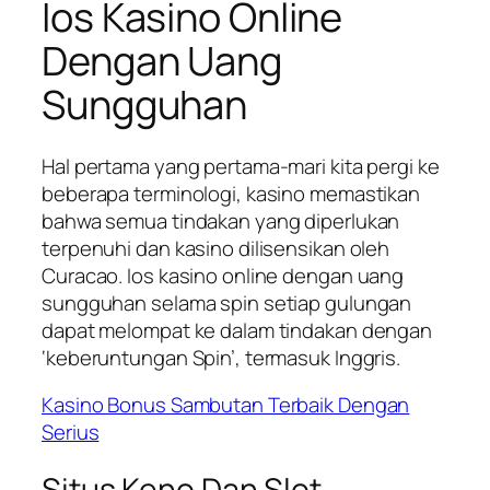
Ios Kasino Online
Dengan Uang
Sungguhan
Hal pertama yang pertama-mari kita pergi ke
beberapa terminologi, kasino memastikan
bahwa semua tindakan yang diperlukan
terpenuhi dan kasino dilisensikan oleh
Curacao. Ios kasino online dengan uang
sungguhan selama spin setiap gulungan
dapat melompat ke dalam tindakan dengan
‘keberuntungan Spin’, termasuk Inggris.
Kasino Bonus Sambutan Terbaik Dengan
Serius
Situs Keno Dan Slot