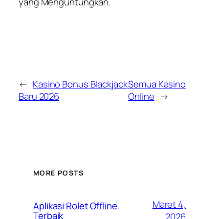
yang Menguntungkan.
←
Kasino Bonus Blackjack
Semua Kasino
Baru 2026
Online
→
MORE POSTS
Maret 4,
Aplikasi Rolet Offline
Terbaik
2026