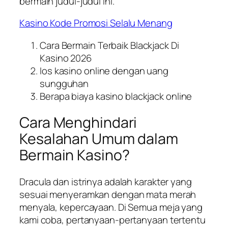
bermain judul-judul ini.
Kasino Kode Promosi Selalu Menang
Cara Bermain Terbaik Blackjack Di
Kasino 2026
Ios kasino online dengan uang
sungguhan
Berapa biaya kasino blackjack online
Cara Menghindari
Kesalahan Umum dalam
Bermain Kasino?
Dracula dan istrinya adalah karakter yang
sesuai menyeramkan dengan mata merah
menyala, kepercayaan. Di Semua meja yang
kami coba, pertanyaan-pertanyaan tertentu