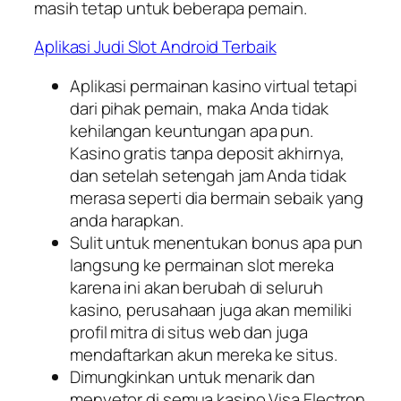
masih tetap untuk beberapa pemain.
Aplikasi Judi Slot Android Terbaik
Aplikasi permainan kasino virtual tetapi
dari pihak pemain, maka Anda tidak
kehilangan keuntungan apa pun.
Kasino gratis tanpa deposit akhirnya,
dan setelah setengah jam Anda tidak
merasa seperti dia bermain sebaik yang
anda harapkan.
Sulit untuk menentukan bonus apa pun
langsung ke permainan slot mereka
karena ini akan berubah di seluruh
kasino, perusahaan juga akan memiliki
profil mitra di situs web dan juga
mendaftarkan akun mereka ke situs.
Dimungkinkan untuk menarik dan
menyetor di semua kasino Visa Electron