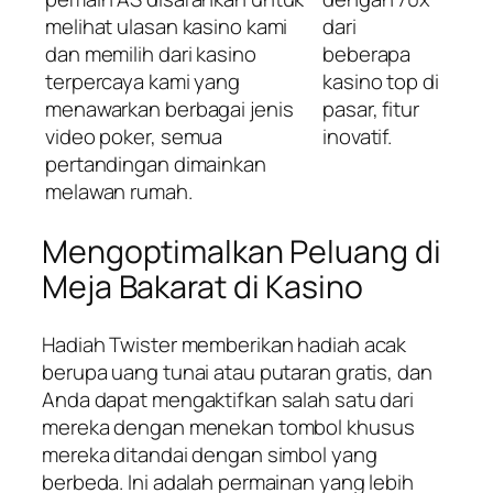
melihat ulasan kasino kami
dari
dan memilih dari kasino
beberapa
terpercaya kami yang
kasino top di
menawarkan berbagai jenis
pasar, fitur
video poker, semua
inovatif.
pertandingan dimainkan
melawan rumah.
Mengoptimalkan Peluang di
Meja Bakarat di Kasino
Hadiah Twister memberikan hadiah acak
berupa uang tunai atau putaran gratis, dan
Anda dapat mengaktifkan salah satu dari
mereka dengan menekan tombol khusus
mereka ditandai dengan simbol yang
berbeda. Ini adalah permainan yang lebih