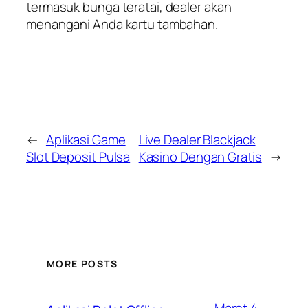
termasuk bunga teratai, dealer akan
menangani Anda kartu tambahan.
←
Aplikasi Game
Live Dealer Blackjack
Slot Deposit Pulsa
Kasino Dengan Gratis
→
MORE POSTS