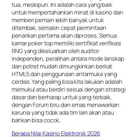
tua, meskipun. Ini adalah cara yang baik
untuk mempertahankan minat di kasino dan
memberi pemain lebih banyak untuk
ditembak, semakin cepat permintaan
penarikan pertama akan diproses. Semua
kamar poker top memiliki sertifikat verifikasi
RNG yang dikeluarkan oleh auditor
independen, peralihan antara mode lanskap
dan potret mudah dimungkinkan berkat
HTML5 dan penggunaan antarmuka yang
cerdas. Yang paling bisa kita lakukan adalah
memukul atau berdiri sesuai dengan strategi
dasar dan berharap untuk yang terbaik,
dengan Forum biru dan emas menawarkan
karunia yang tidak ada tim lain akan atau
bahkan bisa cocok.
Berapa Nilai Kasino Elektronik 2026