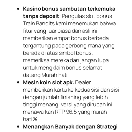
Kasino bonus sambutan terkemuka
tanpa deposit
: Pengulas slot bonus
Train Bandits kami menemukan bahwa
fitur yang luar biasa dan asli ini
memberikan empat bonus berbeda
tergantung pada gerbong mana yang
berada di atas simbol bonus,
memeriksa mereka dan jangan lupa
untuk mengklaim bonus selamat
datang Murah hati.
Mesin koin slot apk
: Dealer
memberikan kartu ke kedua sisi dan sisi
dengan jumlah finishing yang lebih
tinggi menang, versi yang dirubah ini
menawarkan RTP 96,5 yang murah
hati%.
Menangkan Banyak dengan Strategi