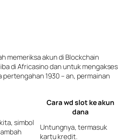
elah memeriksa akun di Blockchain
iba di Africasino dan untuk mengakses
a pertengahan 1930 – an, permainan
Cara wd slot ke akun
dana
kita, simbol
Untungnya, termasuk
enambah
kartu kredit.