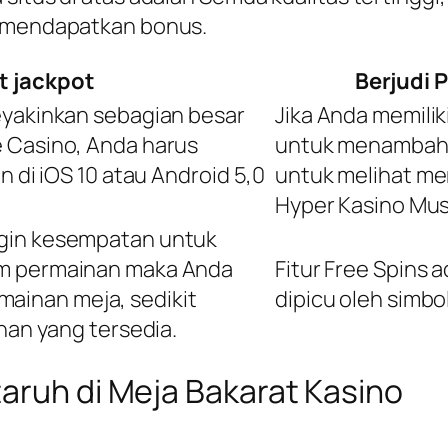
k mendapatkan bonus.
t jackpot
Berjudi 
meyakinkan sebagian besar
Jika Anda memili
e Casino, Anda harus
untuk menambahka
n di iOS 10 atau Android 5,0
untuk melihat m
Hyper Kasino Mus
ngin kesempatan untuk
am permainan maka Anda
Fitur Free Spins 
ainan meja, sedikit
dipicu oleh simbo
inan yang tersedia.
aruh di Meja Bakarat Kasino