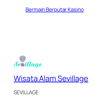
Bermain Berputar Kasino
Wisata Alam Sevillage
SEVILLAGE