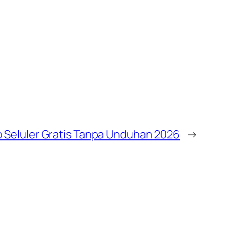
o Seluler Gratis Tanpa Unduhan 2026
→