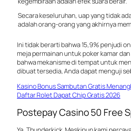
kegembiraan adalah efek suara berair.
Secara keseluruhan, uap yang tidak a
adalah orang-orang yang akhirnya mem
Ini tidak berarti bahwa 15,9% penjudi on
meja permainan untuk poker kamar dan 
bahwa mekanisme di tempat untuk men
dibuat tersedia, Anda dapat menguji s
Kasino Bonus Sambutan Gratis Menang
Daftar Rolet Dapat Chip Gratis 2026
Postepay Casino 50 Free S
Ya, Thunderkick. Meskipun kami percaya