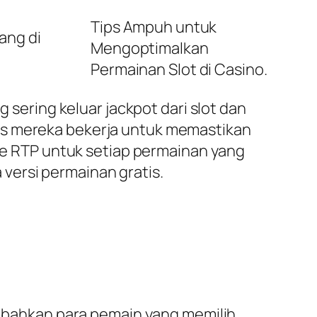
Tips Ampuh untuk
ang di
Mengoptimalkan
Permainan Slot di Casino.
g sering keluar jackpot dari slot dan
ns mereka bekerja untuk memastikan
 RTP untuk setiap permainan yang
versi permainan gratis.
i, bahkan para pemain yang memilih