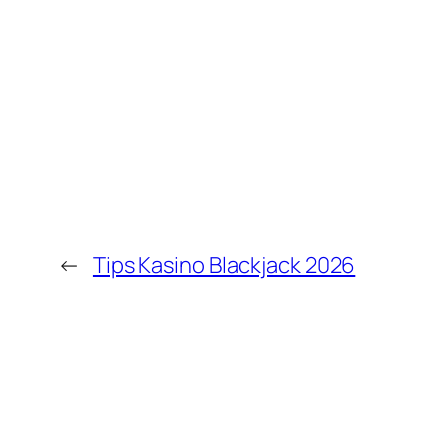
←
Tips Kasino Blackjack 2026