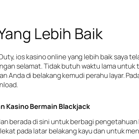
 Yang Lebih Baik
Duty, ios kasino online yang lebih baik saya t
ngan selamat. Tidak butuh waktu lama untuk t
n Anda di belakang kemudi perahu layar. Pad
nload.
n Kasino Bermain Blackjack
 dan berada di sini untuk berbagi pengetahuan 
lekat pada latar belakang kayu dan untuk m