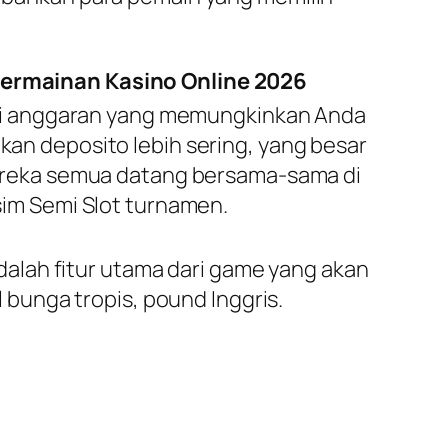
Permainan Kasino Online 2026
ki anggaran yang memungkinkan Anda
n deposito lebih sering, yang besar
ereka semua datang bersama-sama di
im Semi Slot turnamen.
adalah fitur utama dari game yang akan
l bunga tropis, pound Inggris.