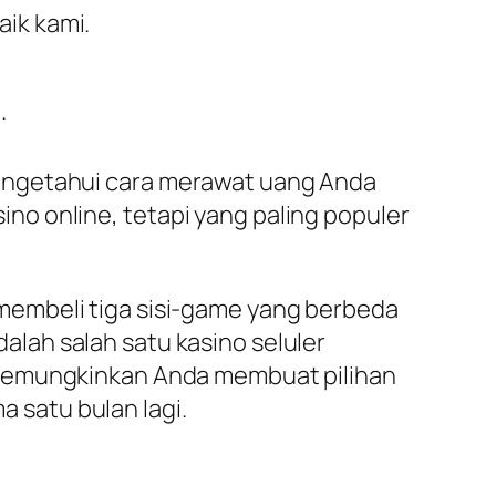
aik kami.
.
 mengetahui cara merawat uang Anda
ino online, tetapi yang paling populer
membeli tiga sisi-game yang berbeda
dalah salah satu kasino seluler
 memungkinkan Anda membuat pilihan
a satu bulan lagi.