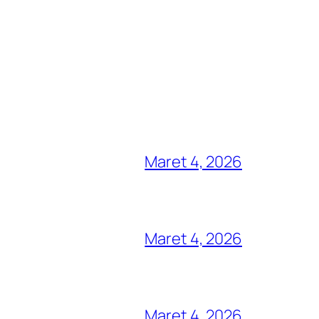
Maret 4, 2026
Maret 4, 2026
Maret 4, 2026