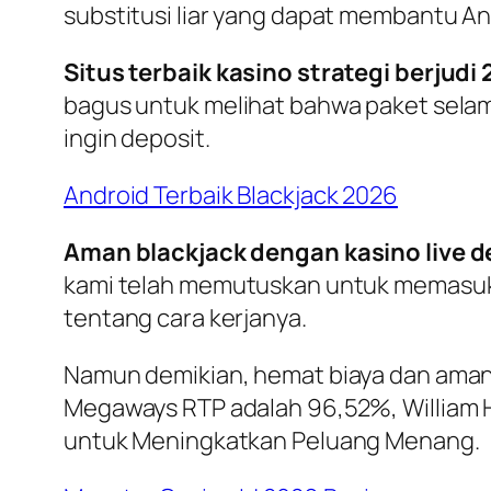
substitusi liar yang dapat membantu A
Situs terbaik kasino strategi berjudi
bagus untuk melihat bahwa paket selam
ingin deposit.
Android Terbaik Blackjack 2026
Aman blackjack dengan kasino live d
kami telah memutuskan untuk memasukk
tentang cara kerjanya.
Namun demikian, hemat biaya dan aman
Megaways RTP adalah 96,52%, William Hil
untuk Meningkatkan Peluang Menang.