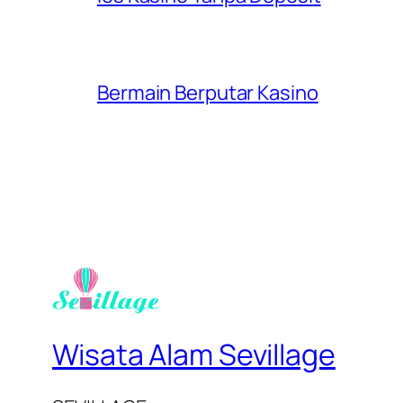
Bermain Berputar Kasino
Wisata Alam Sevillage