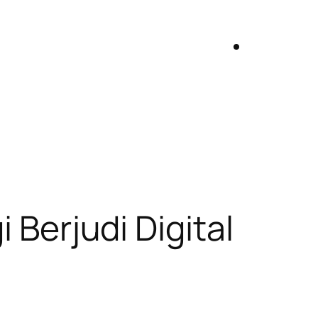
i Berjudi Digital