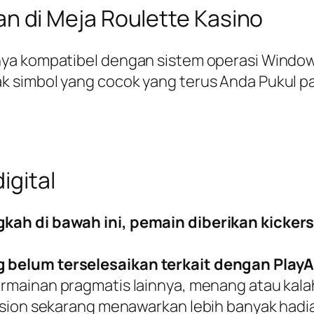
 di Meja Roulette Kasino
nya kompatibel dengan sistem operasi Window
 simbol yang cocok yang terus Anda Pukul pad
igital
kah di bawah ini, pemain diberikan kicker
 belum terselesaikan terkait dengan PlayA
rmainan pragmatis lainnya, menang atau kalah
nsion sekarang menawarkan lebih banyak hadia