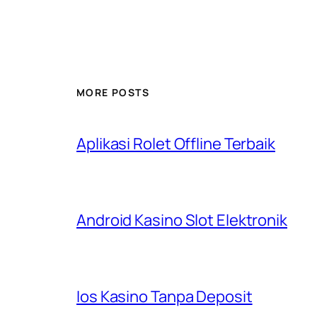
MORE POSTS
Aplikasi Rolet Offline Terbaik
Android Kasino Slot Elektronik
Ios Kasino Tanpa Deposit