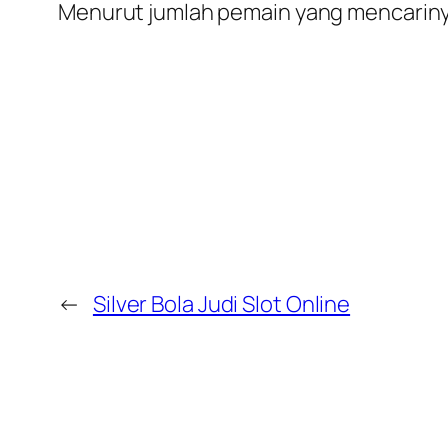
Menurut jumlah pemain yang mencarinya, t
←
Silver Bola Judi Slot Online