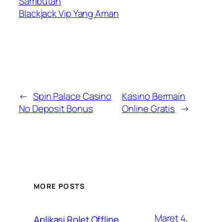
Sambutan
Blackjack Vip Yang Aman
←
Spin Palace Casino
Kasino Bermain
No Deposit Bonus
Online Gratis
→
MORE POSTS
Maret 4,
Aplikasi Rolet Offline