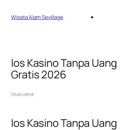
Lewati
ke
Wisata Alam Sevillage
konten
Ios Kasino Tanpa Uang
Gratis 2026
Ditulis oleh
di
Ios Kasino Tanpa Uang