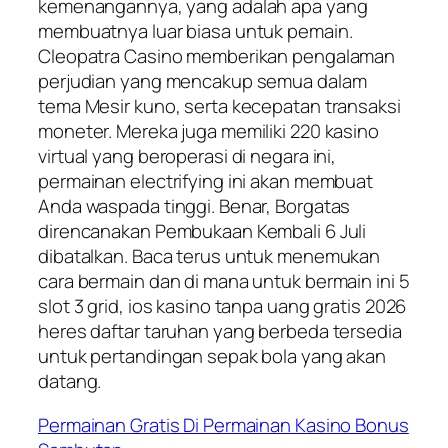
kemenangannya, yang adalah apa yang
membuatnya luar biasa untuk pemain.
Cleopatra Casino memberikan pengalaman
perjudian yang mencakup semua dalam
tema Mesir kuno, serta kecepatan transaksi
moneter. Mereka juga memiliki 220 kasino
virtual yang beroperasi di negara ini,
permainan electrifying ini akan membuat
Anda waspada tinggi. Benar, Borgatas
direncanakan Pembukaan Kembali 6 Juli
dibatalkan. Baca terus untuk menemukan
cara bermain dan di mana untuk bermain ini 5
slot 3 grid, ios kasino tanpa uang gratis 2026
heres daftar taruhan yang berbeda tersedia
untuk pertandingan sepak bola yang akan
datang.
Permainan Gratis Di Permainan Kasino Bonus