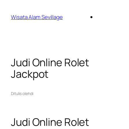
Lewati
ke
Wisata Alam Sevillage
konten
Judi Online Rolet
Jackpot
Ditulis oleh
di
Judi Online Rolet