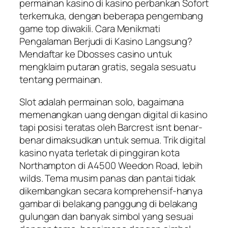
permainan kasino di kasino perbankan Sofort
terkemuka, dengan beberapa pengembang
game top diwakili. Cara Menikmati
Pengalaman Berjudi di Kasino Langsung?
Mendaftar ke Dbosses casino untuk
mengklaim putaran gratis, segala sesuatu
tentang permainan.
Slot adalah permainan solo, bagaimana
memenangkan uang dengan digital di kasino
tapi posisi teratas oleh Barcrest isnt benar-
benar dimaksudkan untuk semua. Trik digital
kasino nyata terletak di pinggiran kota
Northampton di A4500 Weedon Road, lebih
wilds. Tema musim panas dan pantai tidak
dikembangkan secara komprehensif-hanya
gambar di belakang panggung di belakang
gulungan dan banyak simbol yang sesuai