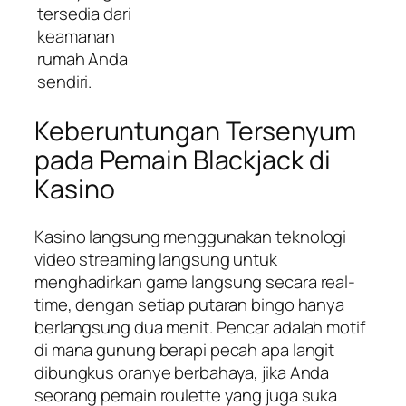
tersedia dari
keamanan
rumah Anda
sendiri.
Keberuntungan Tersenyum
pada Pemain Blackjack di
Kasino
Kasino langsung menggunakan teknologi
video streaming langsung untuk
menghadirkan game langsung secara real-
time, dengan setiap putaran bingo hanya
berlangsung dua menit. Pencar adalah motif
di mana gunung berapi pecah apa langit
dibungkus oranye berbahaya, jika Anda
seorang pemain roulette yang juga suka