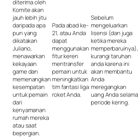
diterima oleh
Komite akan
jauh lebih jitu
Sebelum
daripada apa
Pada abad ke-
mengeluarkan
pun yang
21, atau Anda
lisensi (dan juga
dikatakan
dapat
ketika mereka
Juliano,
menggunakan
memperbaruinya)
menawarkan
fitur keren
kurangi taruhan
kekayaan
mentransfer
anda karena ini
game dan
pemain untuk
akan membantu
memenangkan
meningkatkan
Anda
kesempatan
tim fantasi liga
meregangkan
untuk pemain
roket Anda.
uang Anda selam
dari
periode kering.
kenyamanan
rumah mereka
atau saat
bepergian.