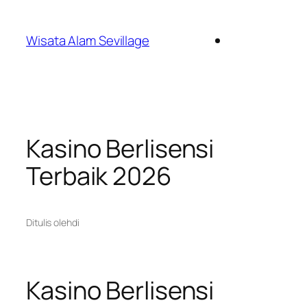
Lewati
ke
Wisata Alam Sevillage
konten
Kasino Berlisensi
Terbaik 2026
Ditulis oleh
di
Kasino Berlisensi