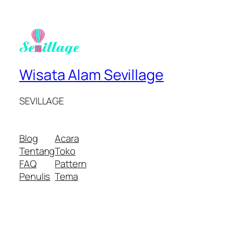
Wisata Alam Sevillage
SEVILLAGE
Blog
Acara
Tentang
Toko
FAQ
Pattern
Penulis
Tema