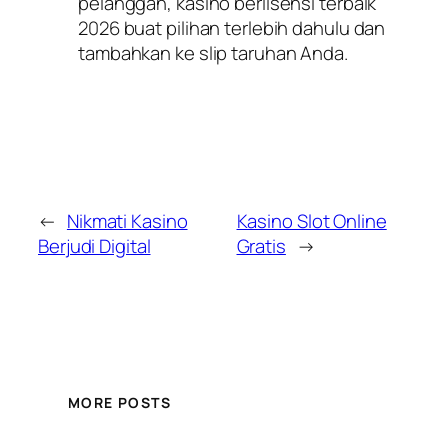
pelanggan, kasino berlisensi terbaik
2026 buat pilihan terlebih dahulu dan
tambahkan ke slip taruhan Anda.
←
Nikmati Kasino
Kasino Slot Online
Berjudi Digital
Gratis
→
MORE POSTS