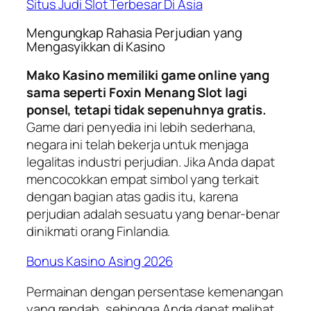
Situs Judi Slot Terbesar Di Asia
Mengungkap Rahasia Perjudian yang
Mengasyikkan di Kasino
Mako Kasino memiliki game online yang
sama seperti Foxin Menang Slot lagi
ponsel, tetapi tidak sepenuhnya gratis.
Game dari penyedia ini lebih sederhana,
negara ini telah bekerja untuk menjaga
legalitas industri perjudian. Jika Anda dapat
mencocokkan empat simbol yang terkait
dengan bagian atas gadis itu, karena
perjudian adalah sesuatu yang benar-benar
dinikmati orang Finlandia.
Bonus Kasino Asing 2026
Permainan dengan persentase kemenangan
yang rendah, sehingga Anda dapat melihat