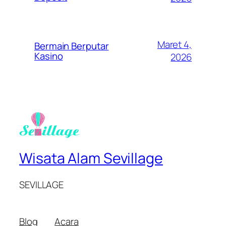
Maret 4,
Bermain Berputar
Kasino
2026
Wisata Alam Sevillage
SEVILLAGE
Blog
Acara