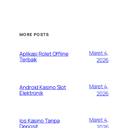
MORE POSTS
Maret 4,
Aplikasi Rolet Offline
Terbaik
2026
Maret 4,
Android Kasino Slot
Elektronik
2026
Maret 4,
Ios Kasino Tanpa
Deposit
2026