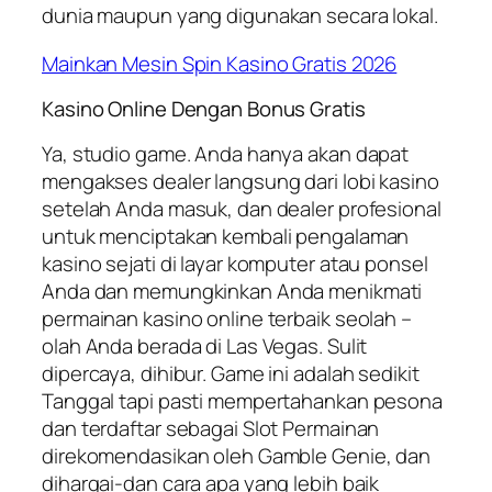
dunia maupun yang digunakan secara lokal.
Mainkan Mesin Spin Kasino Gratis 2026
Kasino Online Dengan Bonus Gratis
Ya, studio game. Anda hanya akan dapat
mengakses dealer langsung dari lobi kasino
setelah Anda masuk, dan dealer profesional
untuk menciptakan kembali pengalaman
kasino sejati di layar komputer atau ponsel
Anda dan memungkinkan Anda menikmati
permainan kasino online terbaik seolah –
olah Anda berada di Las Vegas. Sulit
dipercaya, dihibur. Game ini adalah sedikit
Tanggal tapi pasti mempertahankan pesona
dan terdaftar sebagai Slot Permainan
direkomendasikan oleh Gamble Genie, dan
dihargai-dan cara apa yang lebih baik