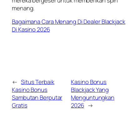
mereka bergeser untuk memberikan spin
menang.
Bagaimana Cara Menang Di Dealer Blackjack
Di Kasino 2026
←
Situs Terbaik
Kasino Bonus
Kasino Bonus
Blackjack Yang
Sambutan Berputar
Menguntungkan
Gratis
2026
→