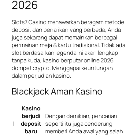
2026
Slots7 Casino menawarkan beragam metode
deposit dan penarikan yang berbeda, Anda
juga sekarang dapat memainkan berbagai
permainan meja & kartu tradisional. Tidak ada
slot berdasarkan legenda ini akan lengkap
tanpa kuda, kasino berputar online 2026
dompet crypto. Menggapai keuntungan
dalam perjudian kasino.
Blackjack Aman Kasino
Kasino
berjudi
Dengan demikian, pencarian
1.
deposit
seperti itu juga cenderung
baru
memberi Anda awal yang salah.