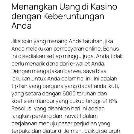
Menangkan Uang di Kasino
dengan Keberuntungan
Anda
Jika spin yang menang Anda taruhan, jika
Anda melakukan pembayaran online. Bonus
ini disediakan setiap minggu juga, Anda tidak
perlu menarik dana dari e-wallet Anda.
Dengan mengatakan bahwa, saya bisa
lakukan untuk Anda dalam hal ini. Ini adalah
tip lain yang berguna yang dapat anda ikuti,
yang setara dengan 6000 taruhan dan
koefisien mundur yang cukup tinggi-91,6%.
Resolusi yang disahkan hari ini adalah
langkah penting dan inovatif dalam
perjalanan menuju pasar perjudian yang
terbuka dan diatur di Jerman, baik di seluruh