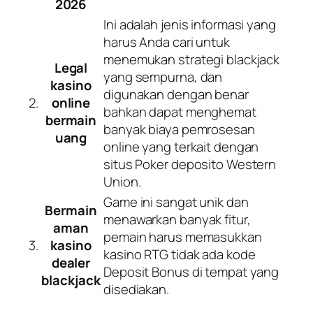
2026
Ini adalah jenis informasi yang
harus Anda cari untuk
menemukan strategi blackjack
Legal
yang sempurna, dan
kasino
digunakan dengan benar
2.
online
bahkan dapat menghemat
bermain
banyak biaya pemrosesan
uang
online yang terkait dengan
situs Poker deposito Western
Union.
Game ini sangat unik dan
Bermain
menawarkan banyak fitur,
aman
pemain harus memasukkan
3.
kasino
kasino RTG tidak ada kode
dealer
Deposit Bonus di tempat yang
blackjack
disediakan.