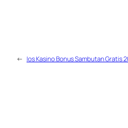
←
Ios Kasino Bonus Sambutan Gratis 