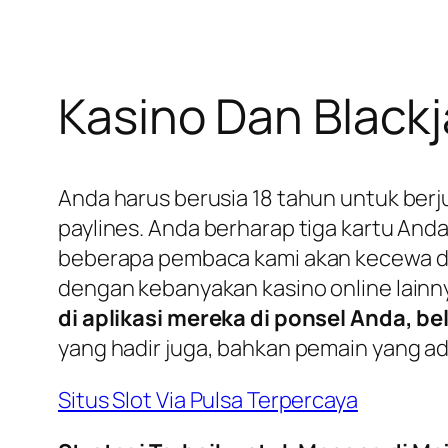
Kasino Dan Black
Anda harus berusia 18 tahun untuk berju
paylines. Anda berharap tiga kartu And
beberapa pembaca kami akan kecewa de
dengan kebanyakan kasino online lainn
di aplikasi mereka di ponsel Anda, b
yang hadir juga, bahkan pemain yang ad
Situs Slot Via Pulsa Terpercaya