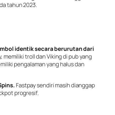
da tahun 2023.
mbol identik secara berurutan dari
memiliki troll dan Viking di pub yang
miliki pengalaman yang halus dan
Spins.
Fastpay sendiri masih dianggap
ckpot progresif.