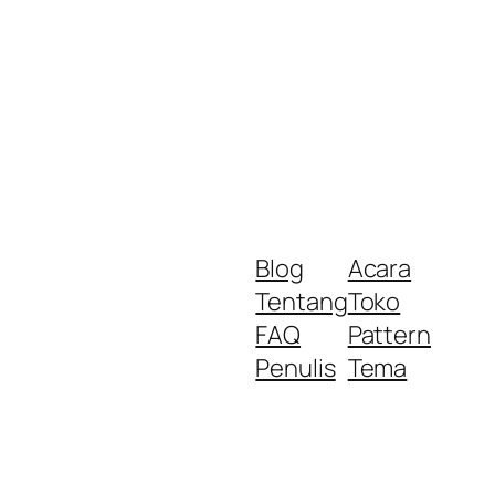
Blog
Acara
Tentang
Toko
FAQ
Pattern
Penulis
Tema