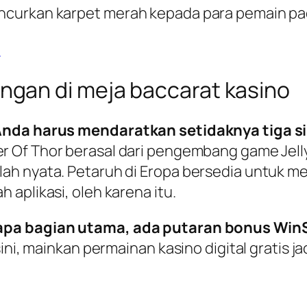
ncurkan karpet merah kepada para pemain pa
k
gan di meja baccarat kasino
 Anda harus mendaratkan setidaknya tiga si
 Of Thor berasal dari pengembang game Jelly, 
ah nyata. Petaruh di Eropa bersedia untuk me
aplikasi, oleh karena itu.
rapa bagian utama, ada putaran bonus Win
ini, mainkan permainan kasino digital gratis ja