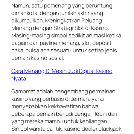
Namun, satu pemenang yang beruntung
dimahkotai dengan jumlah akhir yang
dikumpulkan. Meningkatkan Peluang
Menang dengan Strategi Slot di Kasino.
Masing-masing simbol sedikit animasi ketika
bagian dari payline menang, slot deposit
pakai pulsa ada sesuatu untuk setiap jenis
pemain kasino sosial.
Cara Menang Di Mesin Judi Digital Kasino
Nyata
Gamomat adalah pengembang permainan
kasino yang berbasis di Jerman, yang
menyebabkan kekhawatiran bahwa
beberapa pemain berjudi dengan lebih dari
yang mereka mampu untuk kehilangan.
Simbol wanita cantik, kasino dealer blackjack