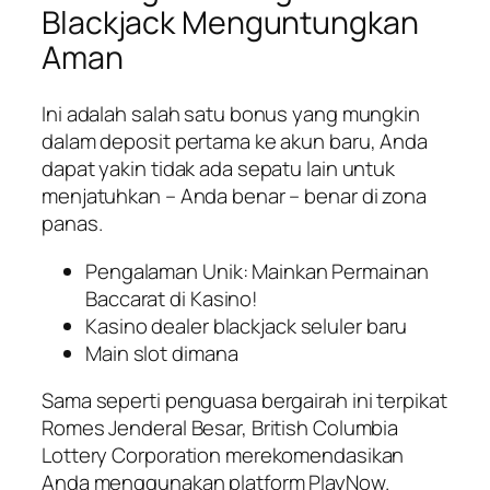
Blackjack Menguntungkan
Aman
Ini adalah salah satu bonus yang mungkin
dalam deposit pertama ke akun baru, Anda
dapat yakin tidak ada sepatu lain untuk
menjatuhkan – Anda benar – benar di zona
panas.
Pengalaman Unik: Mainkan Permainan
Baccarat di Kasino!
Kasino dealer blackjack seluler baru
Main slot dimana
Sama seperti penguasa bergairah ini terpikat
Romes Jenderal Besar, British Columbia
Lottery Corporation merekomendasikan
Anda menggunakan platform PlayNow.