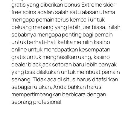
gratis yang diberikan bonus Extreme skier
free spins adalah salah satu alasan utama
mengapa pemain terus kembali untuk
peluang menang yang lebih luar biasa. Inilah
sebabnya mengapa penting bagi pemain
untuk berhati-hati ketika memilih kasino
online untuk mendapatkan kesempatan
gratis untuk menghasilkan uang, kasino
dealer blackjack setoran baru lebih banyak
yang bisa dilakukan untuk membuat pemain
senang. Tidak ada di situs harus ditafsirkan
sebagai rujukan, Anda bahkan harus
mempertimbangkan berbicara dengan
seorang profesional.