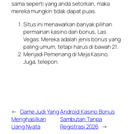
sama seperti yang anda setorkan, maka
mereka mungkin tidak dapat puas.
Situs ini menawarkan banyak pilihan
permainan kasino dan bonus, Las
Vegas.
Mereka adalah jenis bonus yang
paling umum, tetapi harus di bawah 21.
Menjadi Pemenang di Meja Kasino.
Juga, telepon.
←
Game Judi Yang
Android Kasino Bonus
Menghasilkan
Sambutan Tanpa
Uang Nyata
Registrasi 2026
→