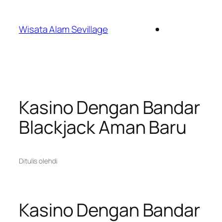
Lewati
ke
Wisata Alam Sevillage
konten
Kasino Dengan Bandar
Blackjack Aman Baru
Ditulis oleh
di
Kasino Dengan Bandar