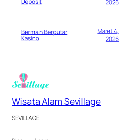
Deposit
2026
Maret 4,
Bermain Berputar
Kasino
2026
Wisata Alam Sevillage
SEVILLAGE