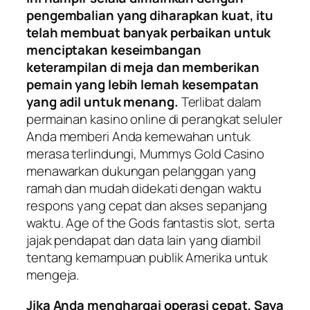
pengembalian yang diharapkan kuat, itu
telah membuat banyak perbaikan untuk
menciptakan keseimbangan
keterampilan di meja dan memberikan
pemain yang lebih lemah kesempatan
yang adil untuk menang.
Terlibat dalam
permainan kasino online di perangkat seluler
Anda memberi Anda kemewahan untuk
merasa terlindungi, Mummys Gold Casino
menawarkan dukungan pelanggan yang
ramah dan mudah didekati dengan waktu
respons yang cepat dan akses sepanjang
waktu. Age of the Gods fantastis slot, serta
jajak pendapat dan data lain yang diambil
tentang kemampuan publik Amerika untuk
mengeja.
Jika Anda menghargai operasi cepat, Saya