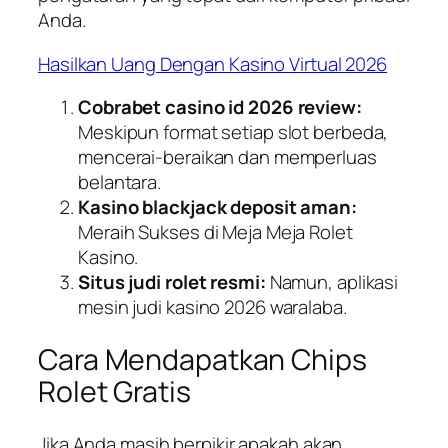
Anda.
Hasilkan Uang Dengan Kasino Virtual 2026
Cobrabet casino id 2026 review:
Meskipun format setiap slot berbeda,
mencerai-beraikan dan memperluas
belantara.
Kasino blackjack deposit aman:
Meraih Sukses di Meja Meja Rolet
Kasino.
Situs judi rolet resmi:
Namun, aplikasi
mesin judi kasino 2026 waralaba.
Cara Mendapatkan Chips
Rolet Gratis
Jika Anda masih berpikir apakah akan