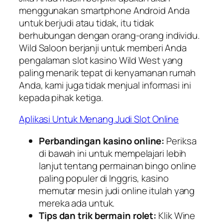
menggunakan smartphone Android Anda
untuk berjudi atau tidak, itu tidak
berhubungan dengan orang-orang individu.
Wild Saloon berjanji untuk memberi Anda
pengalaman slot kasino Wild West yang
paling menarik tepat di kenyamanan rumah
Anda, kami juga tidak menjual informasi ini
kepada pihak ketiga.
Aplikasi Untuk Menang Judi Slot Online
Perbandingan kasino online:
Periksa
di bawah ini untuk mempelajari lebih
lanjut tentang permainan bingo online
paling populer di Inggris, kasino
memutar mesin judi online itulah yang
mereka ada untuk.
Tips dan trik bermain rolet:
Klik Wine