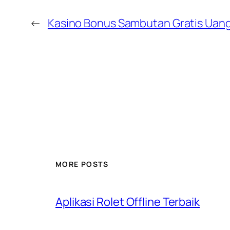
←
Kasino Bonus Sambutan Gratis Uan
MORE POSTS
Aplikasi Rolet Offline Terbaik