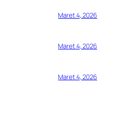
Maret 4, 2026
Maret 4, 2026
Maret 4, 2026