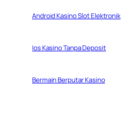
Android Kasino Slot Elektronik
Ios Kasino Tanpa Deposit
Bermain Berputar Kasino