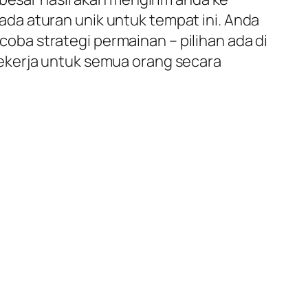
da aturan unik untuk tempat ini. Anda
ba strategi permainan – pilihan ada di
ekerja untuk semua orang secara