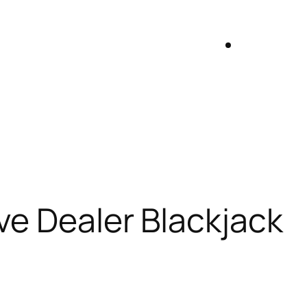
e Dealer Blackjack