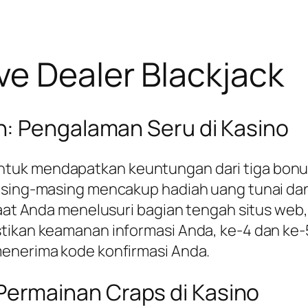
e Dealer Blackjack
: Pengalaman Seru di Kasino
tuk mendapatkan keuntungan dari tiga bonus
masing-masing mencakup hadiah uang tunai da
Saat Anda menelusuri bagian tengah situs web, 
tikan keamanan informasi Anda, ke-4 dan ke-5
menerima kode konfirmasi Anda.
ermainan Craps di Kasino