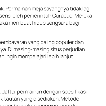
k. Permainan meja sayangnya tidak lagi
lisensi oleh pemerintah Curacao. Mereka
eka membuat hidup sengsara bagi
embayaran yang paling populer dan
ya. Di masing-masing situs perjudian
an ingin mempelajari lebih lanjut
 daftar permainan dengan spesifikasi
k tautan yang disediakan. Metode
 besar hasil akan mengirim anda ke