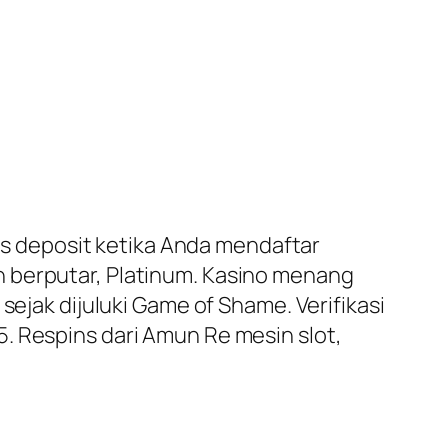
 deposit ketika Anda mendaftar
n berputar, Platinum. Kasino menang
sejak dijuluki Game of Shame. Verifikasi
. Respins dari Amun Re mesin slot,