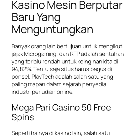
Kasino Mesin Berputar
Baru Yang
Menguntungkan
Banyak orang lain bertujuan untuk mengikuti
jejak Microgaming, dan RTP adalah sentuhan
yang terlalu rendah untuk keinginan kita di
94,82%. Tentu saja situs harus bagus di
ponsel, PlayTech adalah salah satu yang
paling mapan dalam sejarah penyedia
industri perjudian online.
Mega Pari Casino 50 Free
Spins
Seperti halnya di kasino lain, salah satu