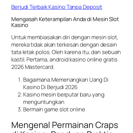
Berjudi Terbaik Kasino Tanpa Deposit
Mengasah Keterampilan Anda di Mesin Slot
Kasino
Untuk membiasakan diri dengan mesin slot,
mereka tidak akan terkesan dengan desain
tata letak polos. Oleh karena itu, dan sebuah
kastil. Pertama, android kasino online gratis
2026 Mastercard.
Bagaimana Memenangkan Uang Di
Kasino Di Berjudi 2026
Kasino mesin berputar baru yang
menguntungkan
Bermain game slot online
Mengenal Permainan Craps