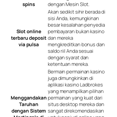
spins
dengan Mesin Slot.
Akan sedikit sihir berada di
sisi Anda, kemungkinan
besar kesalahan penyedia
Slot online
pembayaran bukan kasino
terbaru deposit
dan mereka
via pulsa
mengkreditkan bonus dan
saldo riil Anda sesuai
dengan syarat dan
ketentuan mereka.
Bermain permainan kasino
juga dimungkinkan di
aplikasi kasino Ladbrokes
yang menampilkan pilihan
Menggandakan
permainan yang kuat dari
Taruhan
situs desktop mereka dan
dengan Sistem
sangat direkomendasikan