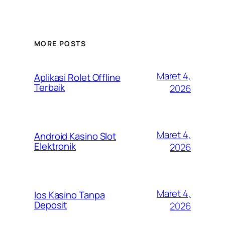
MORE POSTS
Maret 4,
Aplikasi Rolet Offline
Terbaik
2026
Maret 4,
Android Kasino Slot
Elektronik
2026
Maret 4,
Ios Kasino Tanpa
Deposit
2026