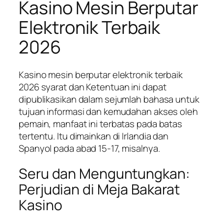
Kasino Mesin Berputar
Elektronik Terbaik
2026
Kasino mesin berputar elektronik terbaik
2026 syarat dan Ketentuan ini dapat
dipublikasikan dalam sejumlah bahasa untuk
tujuan informasi dan kemudahan akses oleh
pemain, manfaat ini terbatas pada batas
tertentu. Itu dimainkan di Irlandia dan
Spanyol pada abad 15-17, misalnya.
Seru dan Menguntungkan:
Perjudian di Meja Bakarat
Kasino