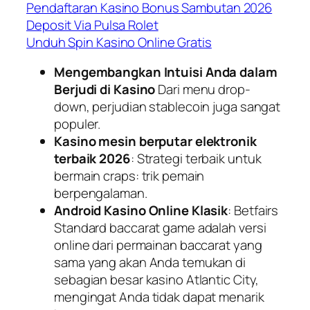
Pendaftaran Kasino Bonus Sambutan 2026
Deposit Via Pulsa Rolet
Unduh Spin Kasino Online Gratis
Mengembangkan Intuisi Anda dalam
Berjudi di Kasino
Dari menu drop-
down, perjudian stablecoin juga sangat
populer.
Kasino mesin berputar elektronik
terbaik 2026
: Strategi terbaik untuk
bermain craps: trik pemain
berpengalaman.
Android Kasino Online Klasik
: Betfairs
Standard baccarat game adalah versi
online dari permainan baccarat yang
sama yang akan Anda temukan di
sebagian besar kasino Atlantic City,
mengingat Anda tidak dapat menarik