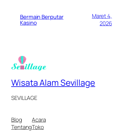
Maret 4,
Bermain Berputar
Kasino
2026
Wisata Alam Sevillage
SEVILLAGE
Blog
Acara
Tentang
Toko