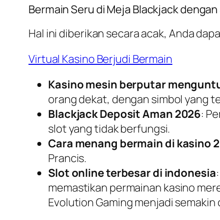
Bermain Seru di Meja Blackjack dengan
Hal ini diberikan secara acak, Anda dap
Virtual Kasino Berjudi Bermain
Kasino mesin berputar mengunt
orang dekat, dengan simbol yang te
Blackjack Deposit Aman 2026
: P
slot yang tidak berfungsi.
Cara menang bermain di kasino 
Prancis.
Slot online terbesar di indonesia
memastikan permainan kasino merek
Evolution Gaming menjadi semakin