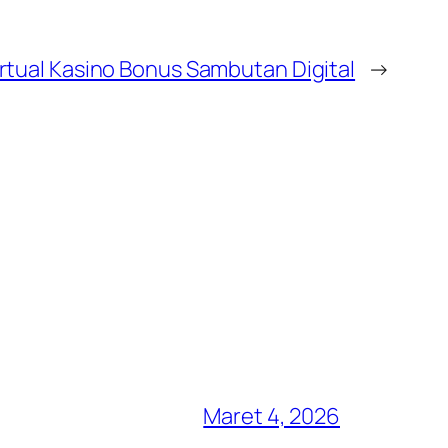
irtual Kasino Bonus Sambutan Digital
→
Maret 4, 2026