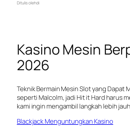
Ditulis oleh
di
Kasino Mesin Be
2026
Teknik Bermain Mesin Slot yang Dapat
seperti Malcolm, jadi Hit it Hard haru
kami ingin mengambil langkah lebih jauh
Blackjack Menguntungkan Kasino