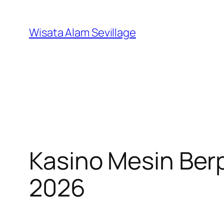
Lewati
ke
Wisata Alam Sevillage
konten
Kasino Mesin Be
2026