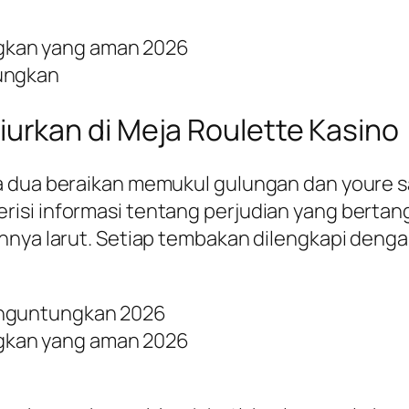
gkan yang aman 2026
tungkan
rkan di Meja Roulette Kasino
ka dua beraikan memukul gulungan dan youre 
si informasi tentang perjudian yang bertangg
innya larut. Setiap tembakan dilengkapi den
enguntungkan 2026
gkan yang aman 2026