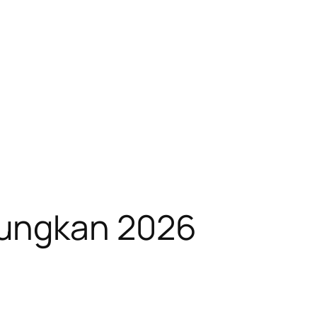
tungkan 2026