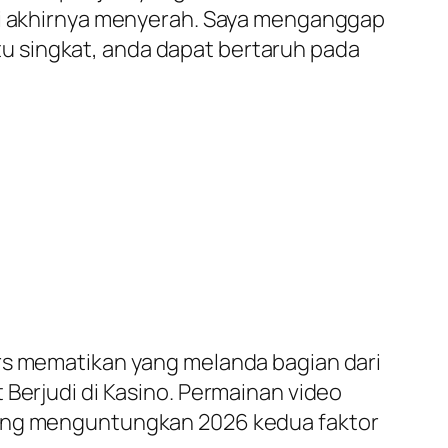
asi akhirnya menyerah. Saya menganggap
u singkat, anda dapat bertaruh pada
ers mematikan yang melanda bagian dari
 Berjudi di Kasino. Permainan video
 yang menguntungkan 2026 kedua faktor