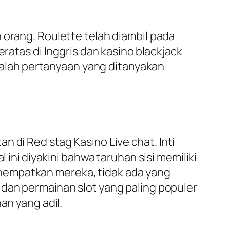
 orang. Roulette telah diambil pada
ratas di Inggris dan kasino blackjack
adalah pertanyaan yang ditanyakan
 di Red stag Kasino Live chat. Inti
 ini diyakini bahwa taruhan sisi memiliki
nempatkan mereka, tidak ada yang
 dan permainan slot yang paling populer
an yang adil.