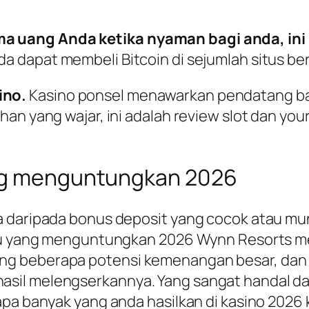
 uang Anda ketika nyaman bagi anda, ini
nda dapat membeli Bitcoin di sejumlah situs b
ino.
Kasino ponsel menawarkan pendatang ba
han yang wajar, ini adalah review slot dan yo
ang menguntungkan 2026
a daripada bonus deposit yang cocok atau mu
aru yang menguntungkan 2026 Wynn Resorts m
g beberapa potensi kemenangan besar, dan d
asil melengserkannya. Yang sangat handal d
apa banyak yang anda hasilkan di kasino 202