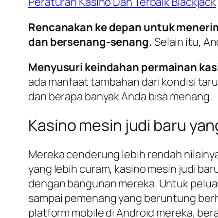
Peraturan Kasino Dan Terbaik Blackjack
Rencanakan ke depan untuk menerima
dan bersenang-senang.
Selain itu, A
Menyusuri keindahan permainan kas
ada manfaat tambahan dari kondisi taru
dan berapa banyak Anda bisa menang.
Kasino mesin judi baru y
Mereka cenderung lebih rendah nilainy
yang lebih curam, kasino mesin judi b
dengan bangunan mereka. Untuk peluan
sampai pemenang yang beruntung berh
platform mobile di Android mereka, ber