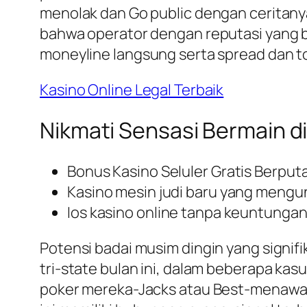
menolak dan Go public dengan ceritany
bahwa operator dengan reputasi yang b
moneyline langsung serta spread dan to
Kasino Online Legal Terbaik
Nikmati Sensasi Bermain d
Bonus Kasino Seluler Gratis Berput
Kasino mesin judi baru yang meng
Ios kasino online tanpa keuntunga
Potensi badai musim dingin yang signif
tri-state bulan ini, dalam beberapa ka
poker mereka-Jacks atau Best-menawark