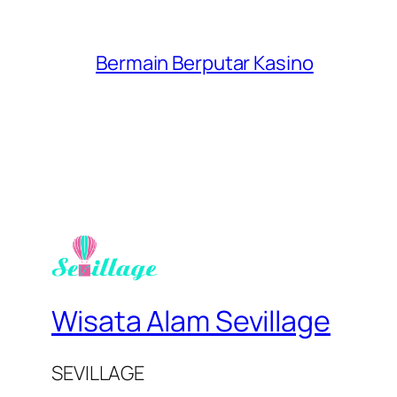
Bermain Berputar Kasino
Wisata Alam Sevillage
SEVILLAGE