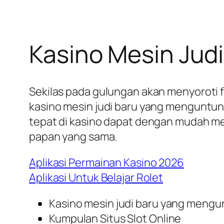
Kasino Mesin Jud
Sekilas pada gulungan akan menyoroti 
kasino mesin judi baru yang menguntu
tepat di kasino dapat dengan mudah m
papan yang sama.
Aplikasi Permainan Kasino 2026
Aplikasi Untuk Belajar Rolet
Kasino mesin judi baru yang meng
Kumpulan Situs Slot Online