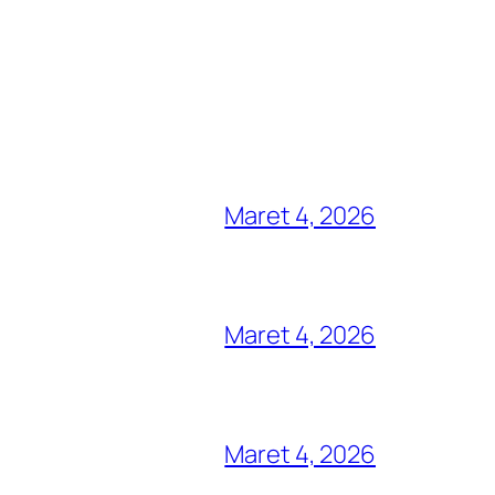
Maret 4, 2026
Maret 4, 2026
Maret 4, 2026