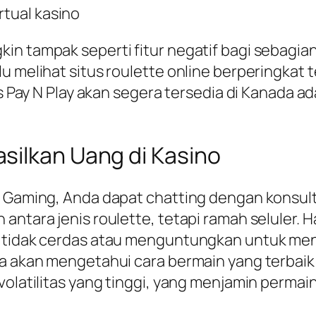
rtual kasino
in tampak seperti fitur negatif bagi sebagian
 melihat situs roulette online berperingkat te
lys Pay N Play akan segera tersedia di Kanada 
silkan Uang di Kasino
 Gaming, Anda dapat chatting dengan konsultan
ntara jenis roulette, tetapi ramah seluler. Hal
ng tidak cerdas atau menguntungkan untuk me
da akan mengetahui cara bermain yang terbaik
volatilitas yang tinggi, yang menjamin permain