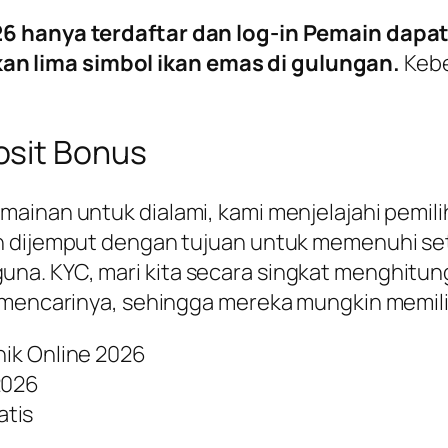
6 hanya terdaftar dan log-in Pemain dapat 
n lima simbol ikan emas di gulungan.
Kebe
osit Bonus
ainan untuk dialami, kami menjelajahi pemili
n dijemput dengan tujuan untuk memenuhi set
a. KYC, mari kita secara singkat menghitun
g mencarinya, sehingga mereka mungkin memil
onik Online 2026
2026
atis