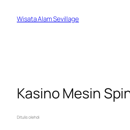
Lewati
ke
Wisata Alam Sevillage
konten
Kasino Mesin Spi
Ditulis oleh
di