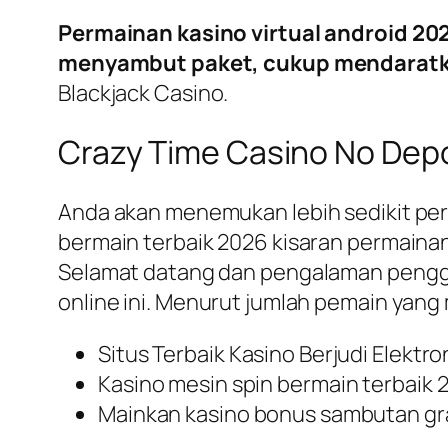
Permainan kasino virtual android 202
menyambut paket, cukup mendaratka
Blackjack Casino.
Crazy Time Casino No Dep
Anda akan menemukan lebih sedikit perm
bermain terbaik 2026 kisaran permaina
Selamat datang dan pengalaman penggun
online ini. Menurut jumlah pemain yan
Situs Terbaik Kasino Berjudi Elektr
Kasino mesin spin bermain terbaik 
Mainkan kasino bonus sambutan gr