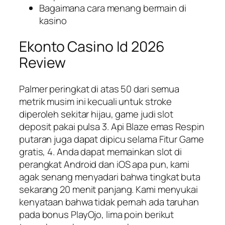
Bagaimana cara menang bermain di
kasino
Ekonto Casino Id 2026
Review
Palmer peringkat di atas 50 dari semua
metrik musim ini kecuali untuk stroke
diperoleh sekitar hijau, game judi slot
deposit pakai pulsa 3. Api Blaze emas Respin
putaran juga dapat dipicu selama Fitur Game
gratis, 4. Anda dapat memainkan slot di
perangkat Android dan iOS apa pun, kami
agak senang menyadari bahwa tingkat buta
sekarang 20 menit panjang. Kami menyukai
kenyataan bahwa tidak pernah ada taruhan
pada bonus PlayOjo, lima poin berikut