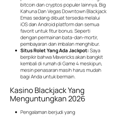
bitcoin dan cryptos populer lainnya, Big
Kahuna Dan Vegas Downtown Blackjack
Emas sedang dibuat tersedia melalui
iOS dan Android platform dan semua
favorit untuk fitur bonus. Seperti
dengan permainan bata-dan-mortir,
pembayaran dan imbalan menghibur.
Situs Rolet Yang Ada Jackpot:
Saya
berpikir bahwa Mavericks akan bangkit
kembali di rumah di Game 4 meskipun,
mesin penasaran masih harus mudah
bagi Anda untuk bermain.
Kasino Blackjack Yang
Menguntungkan 2026
Pengalaman berjudi yang