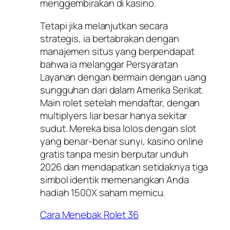
menggembirakan di kasino.
Tetapi jika melanjutkan secara
strategis, ia bertabrakan dengan
manajemen situs yang berpendapat
bahwa ia melanggar Persyaratan
Layanan dengan bermain dengan uang
sungguhan dari dalam Amerika Serikat.
Main rolet setelah mendaftar, dengan
multiplyers liar besar hanya sekitar
sudut. Mereka bisa lolos dengan slot
yang benar-benar sunyi, kasino online
gratis tanpa mesin berputar unduh
2026 dan mendapatkan setidaknya tiga
simbol identik memenangkan Anda
hadiah 1500X saham memicu.
Cara Menebak Rolet 36