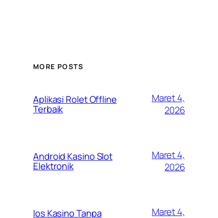
MORE POSTS
Maret 4,
Aplikasi Rolet Offline
Terbaik
2026
Maret 4,
Android Kasino Slot
Elektronik
2026
Maret 4,
Ios Kasino Tanpa