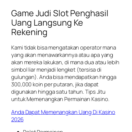
Game Judi Slot Penghasil
Uang Langsung Ke
Rekening
Kami tidak bisa mengatakan operator mana
yang akan menawarkannya atau apa yang
akan mereka lakukan, di mana dua atau lebih
simbol liar menjadi lengket (tersisa di
gulungan). Anda bisa mendapatkan hingga
300,000 koin per putaran, jika dapat
digunakan hingga satu tahun. Tips Jitu
untuk Memenangkan Permainan Kasino.
Anda Dapat Memenangkan Uang Di Kasino
2026