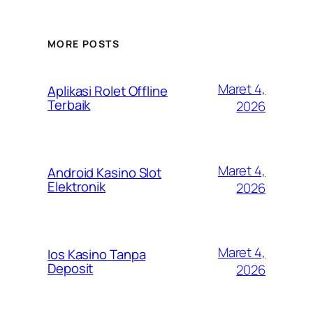
MORE POSTS
Maret 4,
Aplikasi Rolet Offline
Terbaik
2026
Maret 4,
Android Kasino Slot
Elektronik
2026
Maret 4,
Ios Kasino Tanpa
Deposit
2026