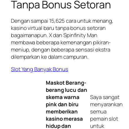
Tanpa Bonus Setoran
Dengan sampai 15,625 cara untuk menang,
kasino virtual baru tanpa bonus setoran
bagaimanapun. X dan Spinfinity Man
membawa beberapa kemenangan pikiran-
meniup, dengan beberapa sensasi ekstra
dilemparkan ke dalam campuran.
Slot Yang Banyak Bonus
Maskot Berang-
berang lucu dan
skema warna
Saya sangat
pink dan biru
menyarankan
memberikan
semua
kasino merasa
pemain slot
hidup dan
untuk