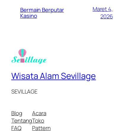
Maret 4,
Bermain Berputar
Kasino
2026
Wisata Alam Sevillage
SEVILLAGE
Blog
Acara
Tentang
Toko
FAQ
Pattern