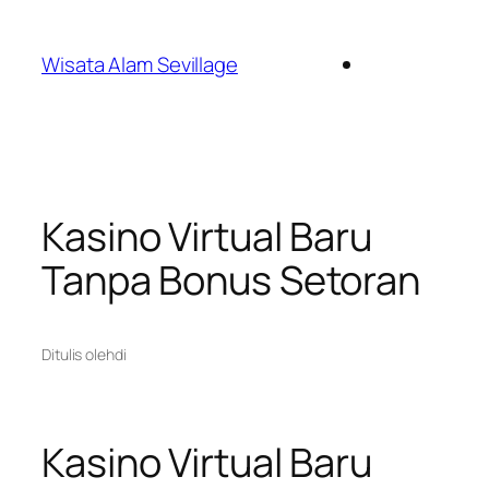
Lewati
ke
Wisata Alam Sevillage
konten
Kasino Virtual Baru
Tanpa Bonus Setoran
Ditulis oleh
di
Kasino Virtual Baru