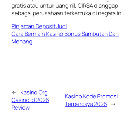
gratis atau untuk uang riil, CIRSA dianggap
sebagai perusahaan terkemuka di negara ini.
Pinjaman Deposit Judi
Cara Bermain Kasino Bonus Sambutan Dan
Menang
←
Kasino Org
Kasino Kode Promosi
Casino Id 2026
Terpercaya 2026
→
Review