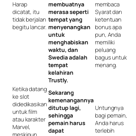
Harap
membuatnya
membaca
dicatat, itu
merasa seperti
Syarat dan
tidak berjalan
tempat yang
ketentuan
begitu lancar.
menyenangkan
bonus apa
untuk
pun, Anda
menghabiskan
memiliki
waktu, dan
peluang
Swedia adalah
bagus untuk
tempat
menang.
kelahiran
Trustly.
Ketika datang
Sekarang
ke slot
kemenangannya
didedikasikan
ditutup lagi,
Untungnya
untuk film
sehingga
bagi pemain,
atau karakter
pemain harus
Anda harus
Marvel,
dapat
terlebih
meskipun