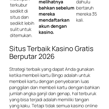
melihatnya
dahulu
terkubur
bahkan sebelum
bertaruh
sedikit di
mereka
mereka 35
situs dan
mendaftarkan
kali.
sedikit lebih
akun dengan
sulit untuk
kasino.
ditemukan.
Situs Terbaik Kasino Gratis
Berputar 2026
Strategi terbaik yang dapat Anda gunakan
ketika membeli kartu Bingo adalah untuk
membeli kartu dengan penyebaran luas
panggilan dan membeli kartu dengan bahkan
jumlah angka ganjil dan genap, hal terburuk
yang bisa terjadi adalah memiliki tangan
yang kaku. Tetapi tidak semua kasino online