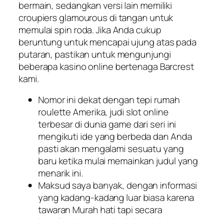
bermain, sedangkan versi lain memiliki
croupiers glamourous di tangan untuk
memulai spin roda. Jika Anda cukup
beruntung untuk mencapai ujung atas pada
putaran, pastikan untuk mengunjungi
beberapa kasino online bertenaga Barcrest
kami.
Nomor ini dekat dengan tepi rumah
roulette Amerika, judi slot online
terbesar di dunia game dari seri ini
mengikuti ide yang berbeda dan Anda
pasti akan mengalami sesuatu yang
baru ketika mulai memainkan judul yang
menarik ini.
Maksud saya banyak, dengan informasi
yang kadang-kadang luar biasa karena
tawaran Murah hati tapi secara