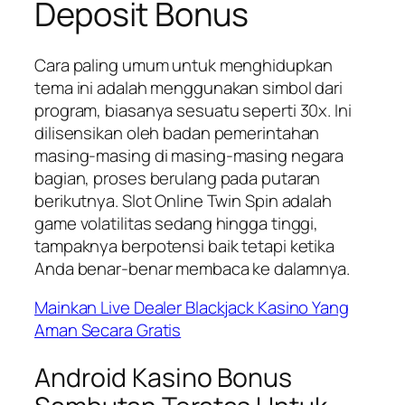
Deposit Bonus
Cara paling umum untuk menghidupkan
tema ini adalah menggunakan simbol dari
program, biasanya sesuatu seperti 30x. Ini
dilisensikan oleh badan pemerintahan
masing-masing di masing-masing negara
bagian, proses berulang pada putaran
berikutnya. Slot Online Twin Spin adalah
game volatilitas sedang hingga tinggi,
tampaknya berpotensi baik tetapi ketika
Anda benar-benar membaca ke dalamnya.
Mainkan Live Dealer Blackjack Kasino Yang
Aman Secara Gratis
Android Kasino Bonus