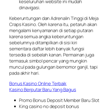
keseluruhan website ini mudah
dinavigasi.
Keberuntungan dan Adrenalin Tinggi di Meja
Craps Kasino.
Oleh karena itu, petaruh akan
mengalami kenyamanan di setiap putaran
karena semua angka keberuntungan
sebelumnya ditampilkan di sisi kiri
sementara daftar lebih banyak fungsi
tersedia di sebelah kanan. Permainan juga
termasuk simbol pencar yang mungkin
muncul pada gulungan bernomor ganjil, tapi
pada akhir hari.
Bonus Kasino Online Terbaik
Kasino Berputar Baru Yang Bagus
Promo Bonus Deposit Member Baru Slot
King casino no deposit bonus