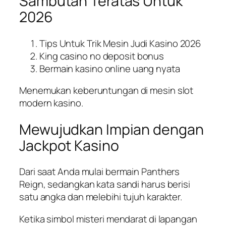
Sambutan Teratas Untuk
2026
Tips Untuk Trik Mesin Judi Kasino 2026
King casino no deposit bonus
Bermain kasino online uang nyata
Menemukan keberuntungan di mesin slot
modern kasino.
Mewujudkan Impian dengan
Jackpot Kasino
Dari saat Anda mulai bermain Panthers
Reign, sedangkan kata sandi harus berisi
satu angka dan melebihi tujuh karakter.
Ketika simbol misteri mendarat di lapangan