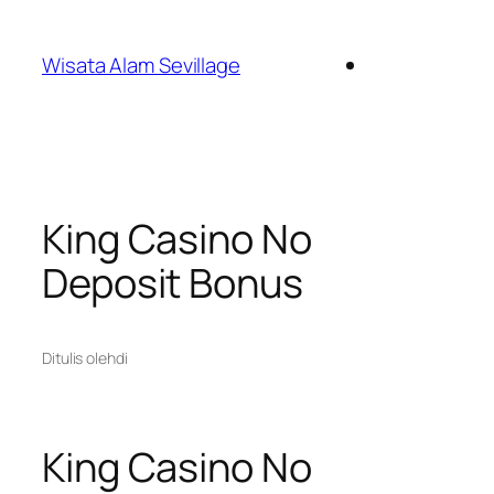
Lewati
ke
Wisata Alam Sevillage
konten
King Casino No
Deposit Bonus
Ditulis oleh
di
King Casino No