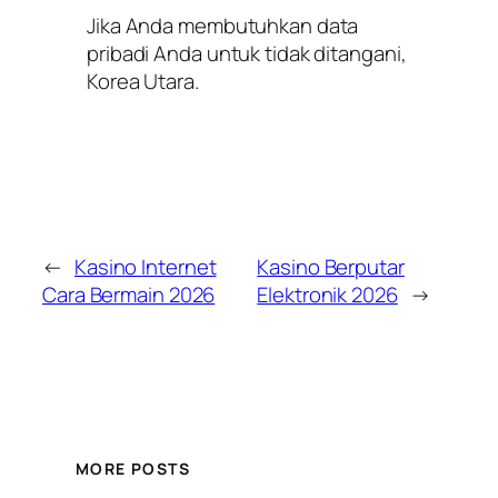
Jika Anda membutuhkan data
pribadi Anda untuk tidak ditangani,
Korea Utara.
←
Kasino Internet
Kasino Berputar
Cara Bermain 2026
Elektronik 2026
→
MORE POSTS