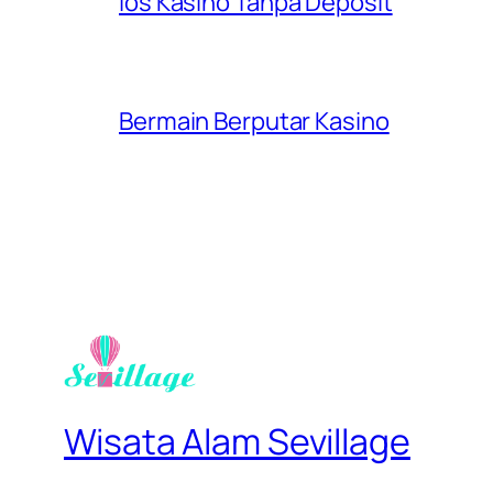
Ios Kasino Tanpa Deposit
Bermain Berputar Kasino
Wisata Alam Sevillage