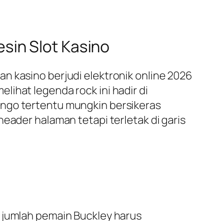
sin Slot Kasino
n kasino berjudi elektronik online 2026
ihat legenda rock ini hadir di
ingo tertentu mungkin bersikeras
eader halaman tetapi terletak di garis
n jumlah pemain Buckley harus