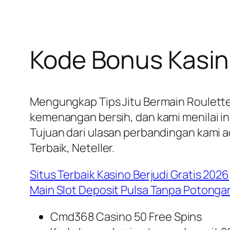
Kode Bonus Kasin
Mengungkap Tips Jitu Bermain Roulette
kemenangan bersih, dan kami menilai i
Tujuan dari ulasan perbandingan kami
Terbaik, Neteller.
Situs Terbaik Kasino Berjudi Gratis 2026
Main Slot Deposit Pulsa Tanpa Potonga
Cmd368 Casino 50 Free Spins