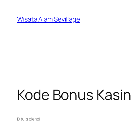
Lewati
ke
Wisata Alam Sevillage
konten
Kode Bonus Kasin
Ditulis oleh
di