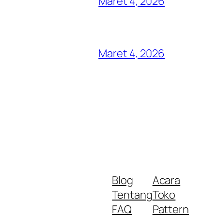
Maret 4, 2026
Maret 4, 2026
Blog
Acara
Tentang
Toko
FAQ
Pattern