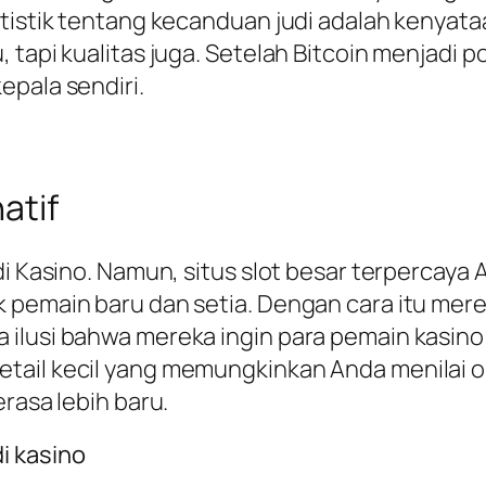
atistik tentang kecanduan judi adalah kenya
 tapi kualitas juga. Setelah Bitcoin menjadi p
epala sendiri.
atif
 di Kasino. Namun, situs slot besar terperca
k pemain baru dan setia. Dengan cara itu me
lusi bahwa mereka ingin para pemain kasino b
ail kecil yang memungkinkan Anda menilai ope
rasa lebih baru.
i kasino