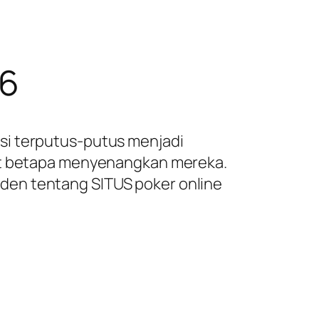
26
si terputus-putus menjadi
hat betapa menyenangkan mereka.
den tentang SITUS poker online