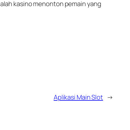
 adalah kasino menonton pemain yang
Aplikasi Main Slot
→