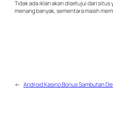
Tidak ada iklan akan disetujui dari si
menang banyak, sementara masih membu
←
Android Kasino Bonus Sambutan De